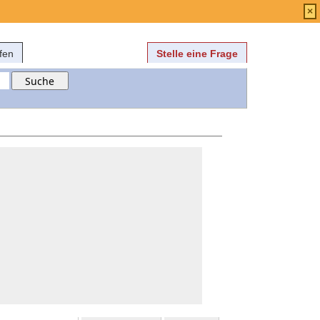
Anmelden
über
FAQ
×
fen
Stelle eine Frage