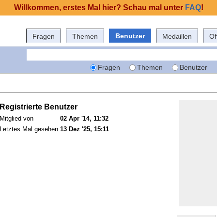
Willkommen, erstes Mal hier? Schau mal unter
FAQ
!
Benutzer
Fragen
Themen
Medaillen
Of
Fragen
Themen
Benutzer
Registrierte Benutzer
Mitglied von
02 Apr '14, 11:32
Letztes Mal gesehen
13 Dez '25, 15:11