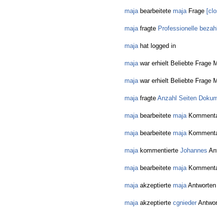
maja
bearbeitete
maja
Frage
[cl
maja
fragte
Professionelle bezah
maja
hat logged in
maja
war erhielt Beliebte Frage M
maja
war erhielt Beliebte Frage M
maja
fragte
Anzahl Seiten Dokum
maja
bearbeitete
maja
Kommenta
maja
bearbeitete
maja
Kommenta
maja
kommentierte
Johannes
Ant
maja
bearbeitete
maja
Kommenta
maja
akzeptierte
maja
Antworten
maja
akzeptierte
cgnieder
Antwor