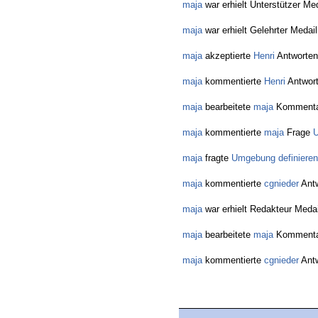
maja
war erhielt Unterstützer Med
maja
war erhielt Gelehrter Medail
maja
akzeptierte
Henri
Antworten
maja
kommentierte
Henri
Antwor
maja
bearbeitete
maja
Kommenta
maja
kommentierte
maja
Frage
U
maja
fragte
Umgebung definieren
maja
kommentierte
cgnieder
Antw
maja
war erhielt Redakteur Medai
maja
bearbeitete
maja
Kommenta
maja
kommentierte
cgnieder
Antw