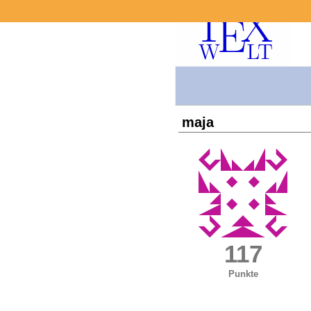
maja
117
Punkte