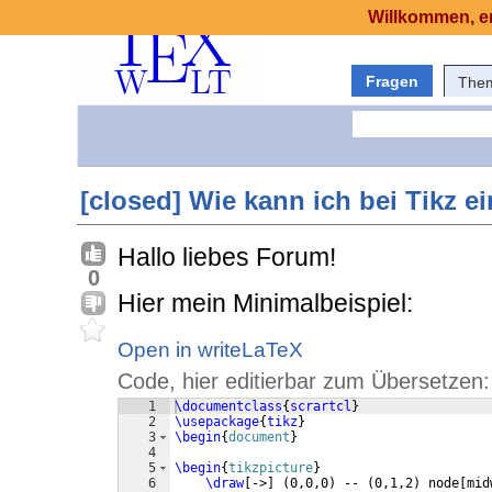
Willkommen, er
Fragen
The
[closed] Wie kann ich bei Tikz e
Hallo liebes Forum!
0
Hier mein Minimalbeispiel:
Open in writeLaTeX
Code, hier editierbar zum Übersetzen:
1
\documentclass
{
scrartcl
}
2
\usepackage
{
tikz
}
3
\begin
{
document
}
4
5
\begin
{
tikzpicture
}
6
\draw
[
->
]
(
0,0,0
)
 -- 
(
0,1,2
)
 node
[
mid