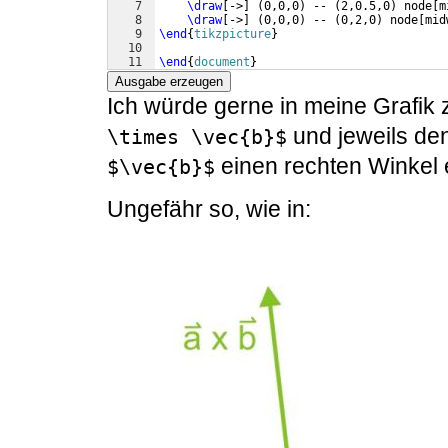
7
\draw
[
->
]
(
0,0,0
)
 -- 
(
2,0.5,0
)
 node
[
m
8
\draw
[
->
]
(
0,0,0
)
 -- 
(
0,2,0
)
 node
[
mid
9
\end
{
tikzpicture
}
10
11
\end
{
document
}
Ausgabe erzeugen
Ich würde gerne in meine Grafik
und jeweils de
\times \vec{b}$
einen rechten Winkel 
$\vec{b}$
Ungefähr so, wie in: