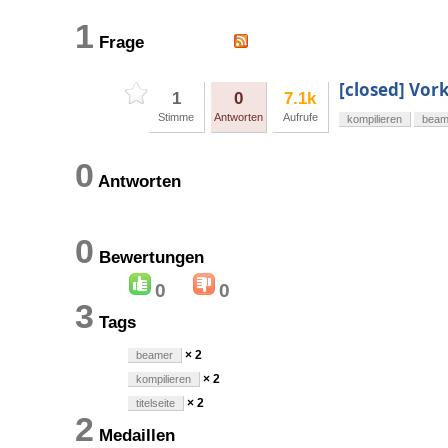
1
Frage
[closed] Vor
1
0
7.1k
Stimme
Antworten
Aufrufe
kompilieren
beam
0
Antworten
0
Bewertungen
0
0
3
Tags
× 2
beamer
× 2
kompilieren
× 2
titelseite
2
Medaillen