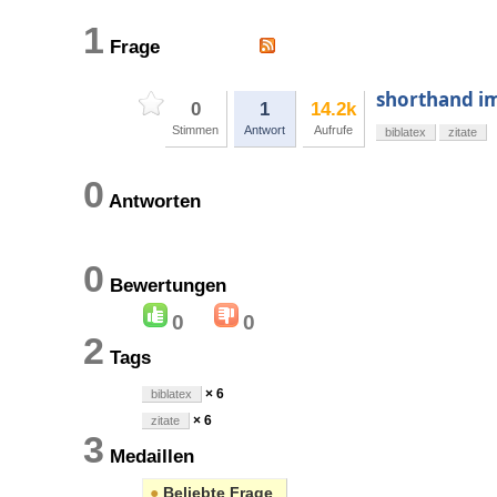
1
Frage
shorthand im
0
1
14.2k
Stimmen
Antwort
Aufrufe
biblatex
zitate
0
Antworten
0
Bewertungen
0
0
2
Tags
× 6
biblatex
× 6
zitate
3
Medaillen
●
Beliebte Frage