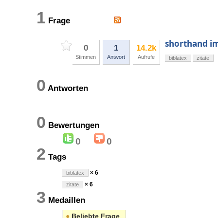
1
Frage
shorthand im
0
1
14.2k
Stimmen
Antwort
Aufrufe
biblatex
zitate
0
Antworten
0
Bewertungen
0
0
2
Tags
× 6
biblatex
× 6
zitate
3
Medaillen
●
Beliebte Frage