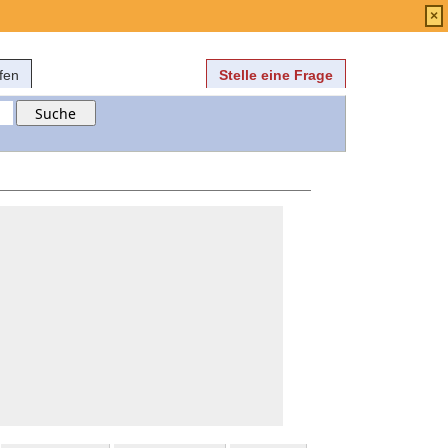
Anmelden
über
FAQ
×
fen
Stelle eine Frage