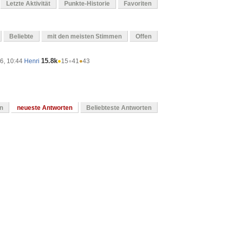
Letzte Aktivität
Punkte-Historie
Favoriten
Beliebte
mit den meisten Stimmen
Offen
15.8k
16, 10:44
Henri
●
15
●
41
●
43
en
neueste Antworten
Beliebteste Antworten