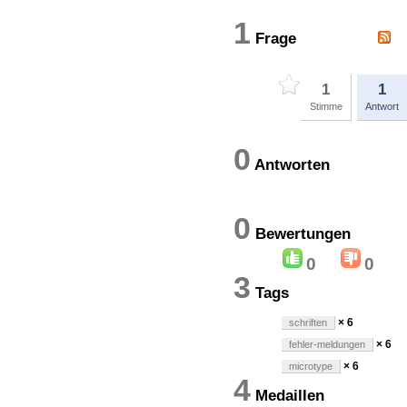
1
Frage
1
1
Stimme
Antwort
0
Antworten
0
Bewertung
0
0
3
Tags
× 6
schriften
× 6
fehler-meldungen
× 6
microtype
4
Medaillen