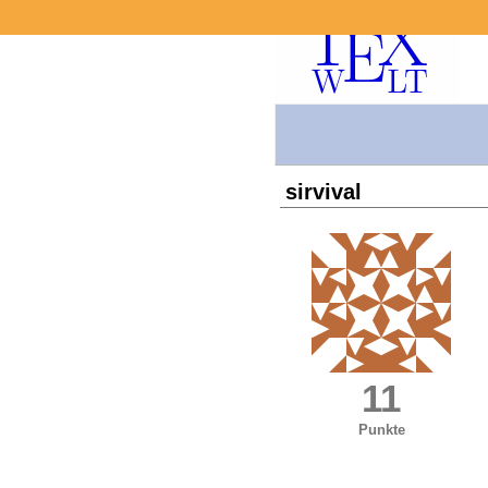
sirvival
11
Punkte