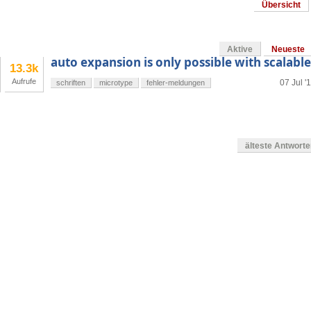
Übersicht
Aktive
Neueste
auto expansion is only possible with scalable
13.3k
Aufrufe
07 Jul '
schriften
microtype
fehler-meldungen
älteste Antwort
en