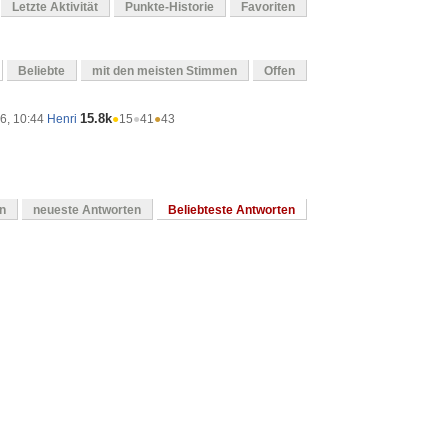
Letzte Aktivität
Punkte-Historie
Favoriten
Beliebte
mit den meisten Stimmen
Offen
15.8k
16, 10:44
Henri
●
15
●
41
●
43
en
neueste Antworten
Beliebteste Antworten