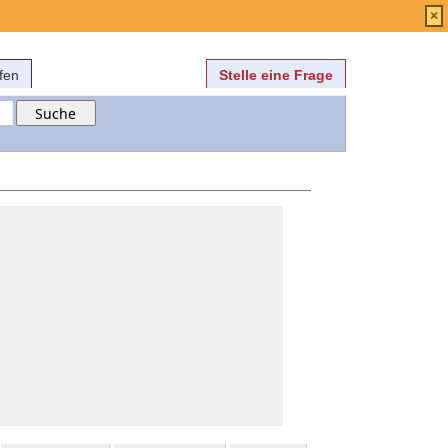
Anmelden
über
FAQ
×
fen
Stelle eine Frage