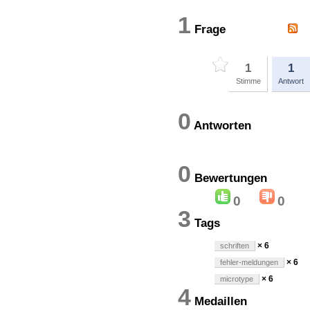
1
Frage
1
1
Stimme
Antwort
0
Antworten
0
Bewertung
0
0
3
Tags
× 6
schriften
× 6
fehler-meldungen
× 6
microtype
4
Medaillen