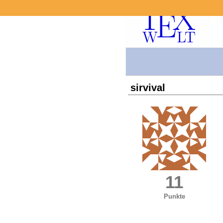
sirvival
11
Punkte