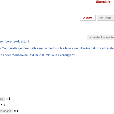
Übersicht
Aktive
Neueste
älteste Antwort
nen Lorenz-Attraktor?
n Counter-Value innerhalb einer whiledo-Schleife in einer tikz-Animation verwend
ups oder mouseover-Text im PDF mit LaTeX erzeugen?
en
× 1
edo
× 1
× 1
erkungen