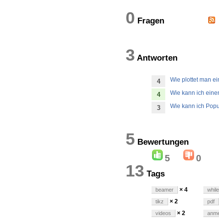
0
Fragen
3
Antworten
Wie plottet man ei
4
Wie kann ich eine
4
Wie kann ich Pop
3
5
Bewertung
5
0
13
Tags
× 4
beamer
whil
× 2
tikz
pdf
× 2
videos
anm