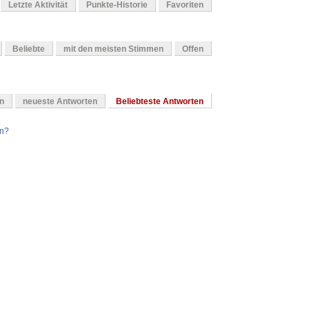
Letzte Aktivität
Punkte-Historie
Favoriten
Beliebte
mit den meisten Stimmen
Offen
en
neueste Antworten
Beliebteste Antworten
en?