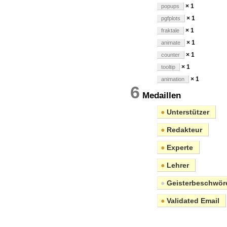
× 1
popups
× 1
pgfplots
× 1
fraktale
× 1
animate
× 1
counter
× 1
tooltip
× 1
animation
6
Medaillen
●
Unterstützer
●
Redakteur
●
Experte
●
Lehrer
●
Geisterbeschwör
●
Validated Email