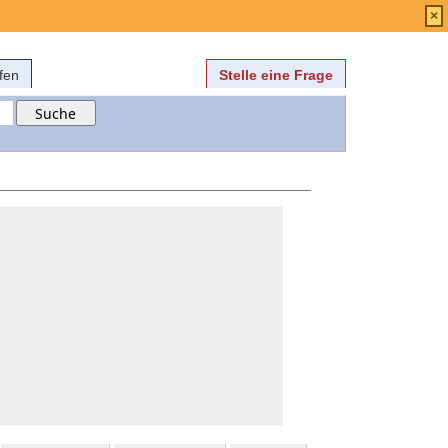
Anmelden
über
FAQ
×
fen
Stelle eine Frage