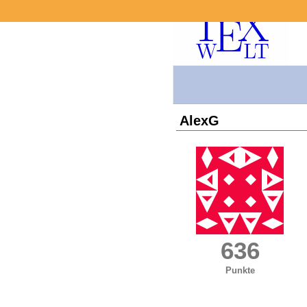
AlexG
636
Punkte