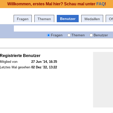
Willkommen, erstes Mal hier? Schau mal unter
FAQ
!
Benutzer
Fragen
Themen
Medaillen
Of
Fragen
Themen
Benutzer
Registrierte Benutzer
Mitglied von
27 Jun '14, 16:35
Letztes Mal gesehen
02 Dez '22, 13:22