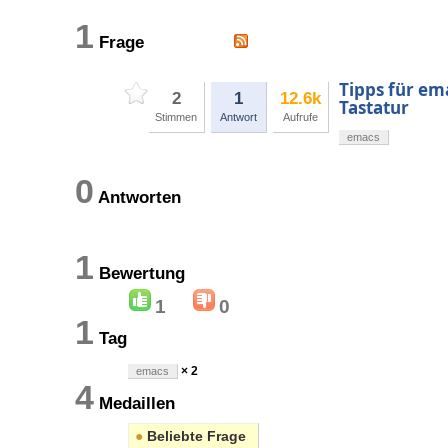
1
Frage
Tipps für em
2
1
12.6k
Tastatur
Stimmen
Antwort
Aufrufe
emacs
0
Antworten
1
Bewertung
1
0
1
Tag
× 2
emacs
4
Medaillen
●
Beliebte Frage