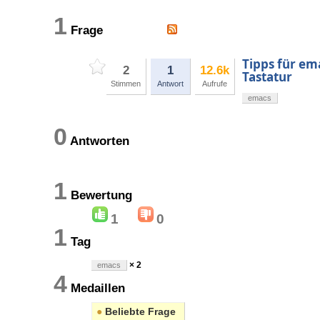
1
Frage
Tipps für em
2
1
12.6k
Tastatur
Stimmen
Antwort
Aufrufe
emacs
0
Antworten
1
Bewertung
1
0
1
Tag
× 2
emacs
4
Medaillen
●
Beliebte Frage