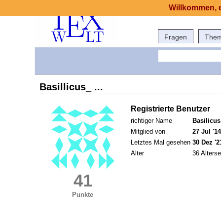
Willkommen, e
Fragen
The
Basillicus_ ...
Registrierte Benutzer
richtiger Name
Basilicus
Mitglied von
27 Jul '14
Letztes Mal gesehen
30 Dez '2
Alter
36 Alterse
41
Punkte