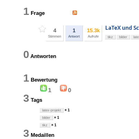
1
Frage
LaTeX und S
4
1
15.3k
Stimmen
Antwort
Aufrufe
tikz
bilder
lat
0
Antworten
1
Bewertung
1
0
3
Tags
× 1
latex-projekt
× 1
bilder
× 1
tikz
3
Medaillen