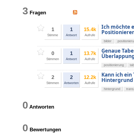
3
Fragen
Ich möchte ei
1
1
15.4k
Positioniere
Stimme
Antwort
Aufrufe
bilder
positionier
Genaue Tabel
0
1
13.7k
Überlappun
Stimmen
Antwort
Aufrufe
positionierung
tab
Kann ich ein 
2
2
12.2k
Hintergrund 
Stimmen
Antworten
Aufrufe
hintergrund
tran
0
Antworten
0
Bewertungen