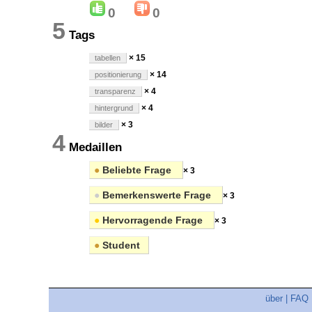
0
0
5
Tags
× 15
tabellen
× 14
positionierung
× 4
transparenz
× 4
hintergrund
× 3
bilder
4
Medaillen
●
Beliebte Frage
× 3
●
Bemerkenswerte Frage
× 3
●
Hervorragende Frage
× 3
●
Student
über
|
FAQ