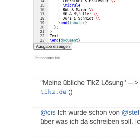
14
  Lehrstuhl & Professor 
\\
15
\midrule
16
  BWL & Maier 
\\
17
  MB & M
\"
uller 
\\
18
  Jura & Schmidt 
\\
19
\end
{
tabular
}
20
}
;
21
}
22
Text
23
\end
{
document
}
Ausgabe erzeugen
Permanenter link
"Meine übliche TikZ Lösung" ---> 
;)
tikz.de
@cis
Ich wurde schon von
@stef
über was ich da schreiben soll. Ic