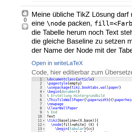
Meine übliche TikZ Lösung darf n
0
eine
packen,
\node
fill=<Far
die Tabelle herum noch Text stehe
die gleiche Baseline zu setzen 
der Name der Node mit der Tabel
Open in writeLaTeX
Code, hier editierbar zum Übersetz
1
\documentclass
{
article
}
2
\pagestyle
{
empty
}
3
\usepackage
{
tikz,booktabs,wallpaper
}
4
\begin
{
document
}
5
% Erstellung Hintergrundbild
6
\ThisTileWallPaper
{
\paperwidth
}
{
\paperhei
7
\newpage
8
\ClearWallPaper
9
% End
10
Text
11
\tikz
[
baseline=
(
X.base
)]
{
12
\node
[
fill=white
]
(
X
)
{
13
\begin
{
tabular
}
{
cc
}