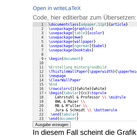
Open in writeLaTeX
Code, hier editierbar zum Übersetzen:
1
\documentclass
[
a4paper,11pt
]
{
article
}
2
\usepackage
{
graphicx
}
3
\usepackage
[
table
]
{
xcolor
}
4
\usepackage
{
mwe
}
5
\usepackage
{
wallpaper
}
6
\usepackage
[
ngerman
]
{
babel
}
7
\usepackage
{
booktabs
}
8
9
\begin
{
document
}
10
11
%Erstellung Hintergrundbild
12
\ThisTileWallPaper
{
\paperwidth
}
{
\paperhei
13
\newpage
14
\ClearWallPaper
15
%End
16
\rowcolors
{
1
}
{
white
}
{
white
}
17
\begin
{
tabular
}
{
cc
}
\toprule
18
   Lehrstuhl & Professor 
\\
\midrule
19
   BWL & Maier 
\\
20
   MB & M"uller 
\\
21
   Jura & Schmidt 
\\
\bottomrule
22
\end
{
tabular
}
23
\end
{
document
}
Ausgabe erzeugen
In diesem Fall scheint die Grafi