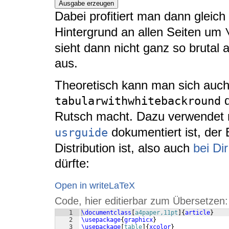
Ausgabe erzeugen
Dabei profitiert man dann gleic
Hintergrund an allen Seiten um
sieht dann nicht ganz so brutal
aus.
Theoretisch kann man sich auc
d
tabularwithwhitebackround
Rutsch macht. Dazu verwendet
dokumentiert ist, der 
usrguide
Distribution ist, also auch
bei Di
dürfte:
Open in writeLaTeX
Code, hier editierbar zum Übersetzen:
1
\documentclass
[
a4paper,11pt
]
{
article
}
2
\usepackage
{
graphicx
}
3
\usepackage
[
table
]
{
xcolor
}