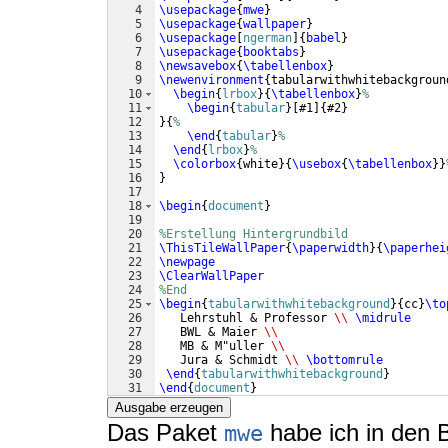
4
\usepackage
{
mwe
}
5
\usepackage
{
wallpaper
}
6
\usepackage
[
ngerman
]
{
babel
}
7
\usepackage
{
booktabs
}
8
\newsavebox
{
\tabellenbox
}
9
\newenvironment
{
tabularwithwhitebackgroun
10
\begin
{
lrbox
}
{
\tabellenbox
}
%
11
\begin
{
tabular
}
[
#1
]
{
#2
}
12
}
{
%
13
\end
{
tabular
}
%
14
\end
{
lrbox
}
%
15
\colorbox
{
white
}
{
\usebox
{
\tabellenbox
}}
16
}
17
18
\begin
{
document
}
19
20
%Erstellung Hintergrundbild
21
\ThisTileWallPaper
{
\paperwidth
}
{
\paperhei
22
\newpage
23
\ClearWallPaper
24
%End
25
\begin
{
tabularwithwhitebackground
}
{
cc
}
\to
26
   Lehrstuhl & Professor 
\\
\midrule
27
   BWL & Maier 
\\
28
   MB & M"uller 
\\
29
   Jura & Schmidt 
\\
\bottomrule
30
\end
{
tabularwithwhitebackground
}
31
\end
{
document
}
Ausgabe erzeugen
Das Paket
habe ich in den B
mwe