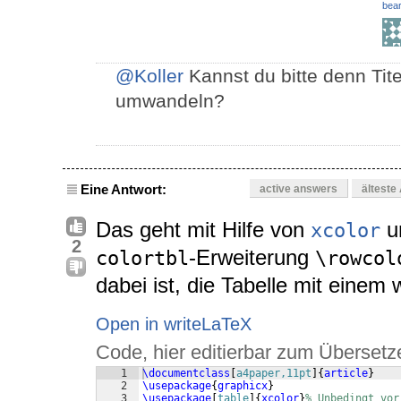
bear
@Koller
Kannst du bitte denn Tit
umwandeln?
Eine Antwort:
active answers
älteste
Das geht mit Hilfe von
u
xcolor
2
-Erweiterung
colortbl
\rowcol
dabei ist, die Tabelle mit einem
Open in writeLaTeX
Code, hier editierbar zum Übersetz
1
\documentclass
[
a4paper,11pt
]
{
article
}
2
\usepackage
{
graphicx
}
3
\usepackage
[
table
]
{
xcolor
}
% Unbedingt vor