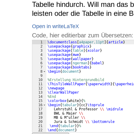
Tabelle hindurch. Will man das 
leisten oder die Tabelle in eine
Open in writeLaTeX
Code, hier editierbar zum Übersetzen:
1
\documentclass
[
a4paper,11pt
]
{
article
}
2
\usepackage
{
graphicx
}
3
\usepackage
[
table
]
{
xcolor
}
4
\usepackage
{
mwe
}
5
\usepackage
{
wallpaper
}
6
\usepackage
[
ngerman
]
{
babel
}
7
\usepackage
{
booktabs
}
8
\begin
{
document
}
9
10
%Erstellung Hintergrundbild
11
\ThisTileWallPaper
{
\paperwidth
}
{
\paperhei
12
\newpage
13
\ClearWallPaper
14
%End
15
\colorbox
{
white
}
{
%
16
\begin
{
tabular
}
{
cc
}
\toprule
17
   Lehrstuhl & Professor 
\\
\midrule
18
   BWL & Maier 
\\
19
   MB & M"uller 
\\
20
   Jura & Schmidt 
\\
\bottomrule
21
\end
{
tabular
}
}
%
22
\end
{
document
}