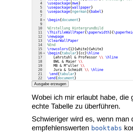
4
\usepackage
{
mwe
}
5
\usepackage
{
wallpaper
}
6
\usepackage
[
ngerman
]
{
babel
}
7
8
\begin
{
document
}
9
10
%Erstellung Hintergrundbild
11
\ThisTileWallPaper
{
\paperwidth
}
{
\paperhei
12
\newpage
13
\ClearWallPaper
14
%End
15
\rowcolors
{
1
}
{
white
}
{
white
}
16
\begin
{
tabular
}
{
cc
}
\hline
17
   Lehrstuhl & Professor 
\\
\hline
18
   BWL & Maier 
\\
19
   MB & M"uller 
\\
20
   Jura & Schmidt 
\\
\hline
21
\end
{
tabular
}
22
\end
{
document
}
Ausgabe erzeugen
Wobei ich mir erlaubt habe, die
echte Tabelle zu überführen.
Schwieriger wird es, wenn man
empfehlenswerten
kom
booktabs