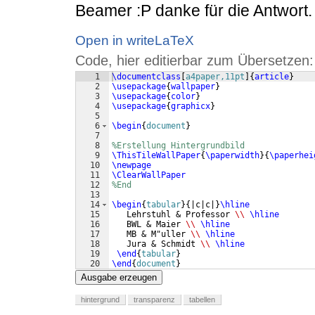
Beamer :P danke für die Antwort.
Open in writeLaTeX
Code, hier editierbar zum Übersetzen:
1
\documentclass
[
a4paper,11pt
]
{
article
}
2
\usepackage
{
wallpaper
}
3
\usepackage
{
color
}
4
\usepackage
{
graphicx
}
5
6
\begin
{
document
}
7
8
%Erstellung Hintergrundbild
9
\ThisTileWallPaper
{
\paperwidth
}
{
\paperhei
10
\newpage
11
\ClearWallPaper
12
%End
13
14
\begin
{
tabular
}
{
|c|c|
}
\hline
15
   Lehrstuhl & Professor 
\\
\hline
16
   BWL & Maier 
\\
\hline
17
   MB & M"uller 
\\
\hline
18
   Jura & Schmidt 
\\
\hline
19
\end
{
tabular
}
20
\end
{
document
}
Ausgabe erzeugen
hintergrund
transparenz
tabellen