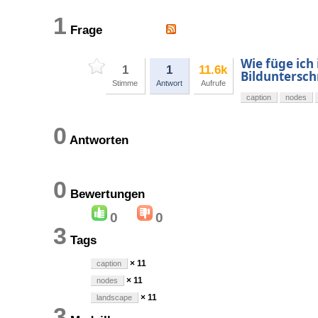
1
Frage
Wie füge ich
1
1
11.6k
Bildunterschr
Stimme
Antwort
Aufrufe
caption
nodes
0
Antworten
0
Bewertungen
0
0
3
Tags
× 11
caption
× 11
nodes
× 11
landscape
3