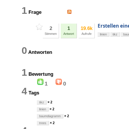
1
Frage
Erstellen ei
2
1
19.6k
Stimmen
Antwort
Aufrufe
linien
tikz
bau
0
Antworten
1
Bewertung
1
0
4
Tags
× 2
tikz
× 2
linien
× 2
baumdiagramm
× 2
trees