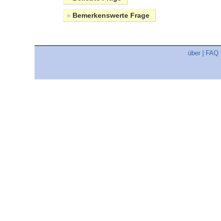
●
Bemerkenswerte Frage
über
|
FAQ