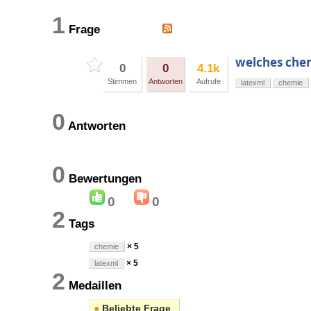
1
Frage
welches chem
0
0
4.1k
Stimmen
Antworten
Aufrufe
latexml
chemie
0
Antworten
0
Bewertungen
0
0
2
Tags
× 5
chemie
× 5
latexml
2
Medaillen
●
Beliebte Frage