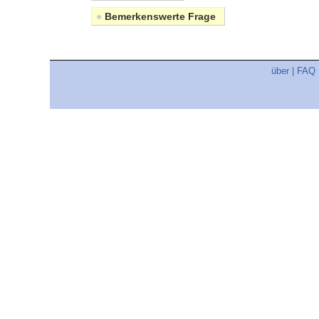
●
Bemerkenswerte Frage
über
|
FAQ