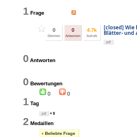
1
Frage
[closed] Wie
0
0
4.7k
Blätter- und
Stimmen
Antworten
Aufrufe
pdf
0
Antworten
0
Bewertungen
0
0
1
Tag
× 8
pdf
2
Medaillen
●
Beliebte Frage