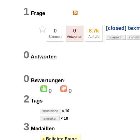
1
Frage
[closed] tex
0
0
8.7k
Stimmen
Antworten
Aufrufe
texmaker
installa
0
Antworten
0
Bewertungen
0
0
2
Tags
× 10
installation
× 10
texmaker
3
Medaillen
●
Beliebte Frage