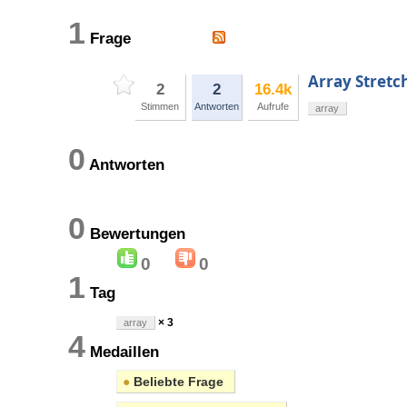
1
Frage
Array Stretc
2
2
16.4k
Stimmen
Antworten
Aufrufe
array
0
Antworten
0
Bewertungen
0
0
1
Tag
× 3
array
4
Medaillen
●
Beliebte Frage