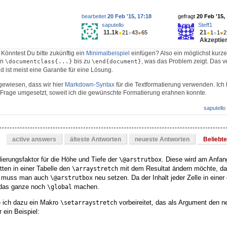
bearbeitet
20 Feb '15, 17:18
gefragt
20 Feb '15,
saputello
Steff1
11.1k
21
●
21
●
43
●
65
●
1
●
1
●
2
Akzeptier
Könntest Du bitte zukünftig ein
Minimalbeispiel
einfügen? Also ein möglichst kurze
on
bis zu
, was das Problem zeigt. Das v
\documentclass{...}
\end{document}
 ist meist eine Garantie für eine Lösung.
gewiesen, dass wir hier
Markdown-Syntax
für die Textformatierung verwenden. Ich
 Frage umgesetzt, soweit ich die gewünschte Formatierung erahnen konnte.
saputello
active answers
älteste Antworten
neueste Antworten
Beliebt
lierungsfaktor für die Höhe und Tiefe der
. Diese wird am Anfa
\@arstrutbox
ten in einer Tabelle den
mit dem Resultat ändern möchte, da
\arraystretch
rd muss man auch
neu setzen. Da der Inhalt jeder Zelle in eine
\@arstrutbox
 das ganze noch
machen.
\global
e ich dazu ein Makro
vorbeireitet, das als Argument den n
\setarraystretch
 ein Beispiel: