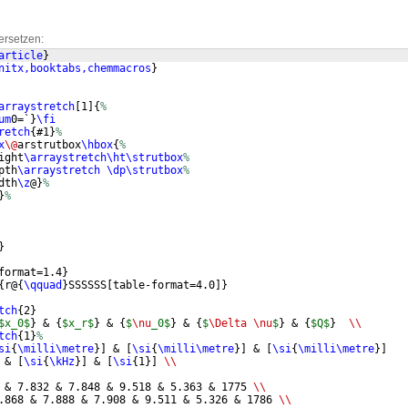
ersetzen:
article
}
nitx,booktabs,chemmacros
}
arraystretch
[
1
]
{
%
um
0=`
}
\fi
retch
{
#1
}
%
x
\@
arstrutbox
\hbox
{
%
ight
\arraystretch\ht\strutbox
%
pth
\arraystretch
\dp\strutbox
%
dth
\z
@
}
%
}
%
}
format=1.4
}
{
r@
{
\qquad
}
SSSSSS
[
table-format=4.0
]}
tch
{
2
}
$x_0$
}
 & 
{
$x_r$
}
 & 
{
$
\nu
_0$
}
 & 
{
$
\Delta
\nu
$
}
 & 
{
$Q$
}
\\
tch
{
1
}
%
si
{
\milli\metre
}]
 & 
[
\si
{
\milli\metre
}]
 & 
[
\si
{
\milli\metre
}]
 & 
[
\si
{
\kHz
}]
 & 
[
\si
{
1
}]
\\
 & 7.832 & 7.848 & 9.518 & 5.363 & 1775 
\\
.868 & 7.888 & 7.908 & 9.511 & 5.326 & 1786 
\\