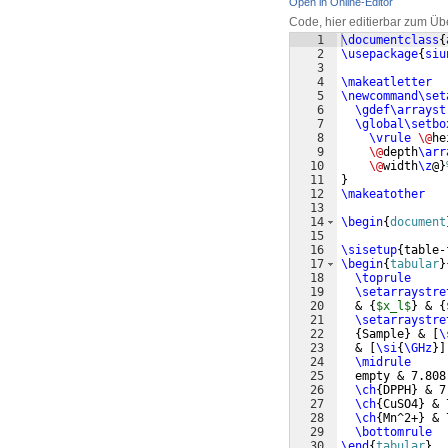
Open in Online-Editor
Code, hier editierbar zum Üb
1
\documentclass
{
2
\usepackage
{
siu
3
4
\makeatletter
5
\newcommand\set
6
\gdef\arrayst
7
\global\setbo
8
\vrule
\@
he
9
\@
depth
\arr
10
\@
width
\z
@
}
11
}
12
\makeatother
13
14
\begin
{
document
15
16
\sisetup
{
table-
17
\begin
{
tabular
}
18
\toprule
19
\setarraystre
20
  & 
{
$x_l$
}
 & 
{
21
\setarraystre
22
{
Sample
}
 & 
[
\
23
  & 
[
\si
{
\GHz
}]
24
\midrule
25
  empty & 7.808
26
\ch
{
DPPH
}
 & 7
27
\ch
{
CuSO4
}
 & 
28
\ch
{
Mn^2+
}
 & 
29
\bottomrule
30
\end
{
tabular
}