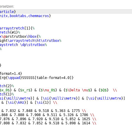
ersetzen:
article
}
nitx,booktabs,chemmacros
}
arraystretch
[
1
]
{
%
retch
{
#1
}
%
x
\@
arstrutbox
\hbox
{
%
ight
\arraystretch\ht\strutbox
%
aystretch
\dp\strutbox
%
%
}
format=1.4
}
{
r@
{
\qquad
}
SSSSSS
[
table-format=4.0
]}
tch
{
2
}
%
$x_0$
}
 & 
{
$x_r$
}
 & 
{
$
\nu
_0$
}
 & 
{
$
\Delta
\nu
$
}
 & 
{
$Q$
}
\\
tch
{
1
}
%
si
{
\milli\metre
}]
 & 
[
\si
{
\milli\metre
}]
 & 
[
\si
{
\milli\metre
}]
 & 
[
\si
{
\kHz
}]
 & 
[
\si
{
1
}]
\\
 & 7.832 & 7.848 & 9.518 & 5.363 & 1775 
\\
.868 & 7.888 & 7.908 & 9.511 & 5.326 & 1786 
\\
7.876 & 7.896 & 7.920 & 9.510 & 5.852 & 1625 
\\
7.808 & 7.832 & 7.852 & 9.518 & 5.898 & 1614 
\\