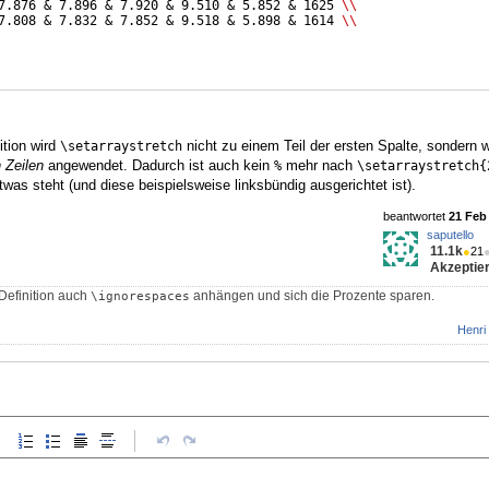
7.876 & 7.896 & 7.920 & 9.510 & 5.852 & 1625 
\\
7.808 & 7.832 & 7.852 & 9.518 & 5.898 & 1614 
\\
ition wird
nicht zu einem Teil der ersten Spalte, sondern 
\setarraystretch
 Zeilen
angewendet. Dadurch ist auch kein
mehr nach
%
\setarraystretch{
twas steht (und diese beispielsweise linksbündig ausgerichtet ist).
beantwortet
21 Feb 
saputello
11.1k
●
21
Akzeptier
Definition auch
anhängen und sich die Prozente sparen.
\ignorespaces
Henri