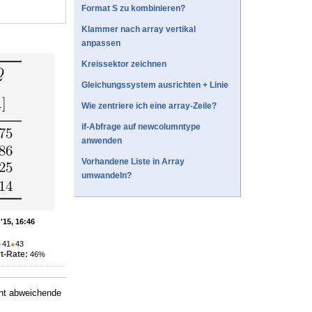
Format S zu kombinieren?
Klammer nach array vertikal
anpassen
Kreissektor zeichnen
Gleichungssystem ausrichten + Linie
Wie zentriere ich eine array-Zeile?
if-Abfrage auf newcolumntype
anwenden
Vorhandene Liste in Array
umwandeln?
'15, 16:46
●
41
●
43
t-Rate:
46%
cht abweichende