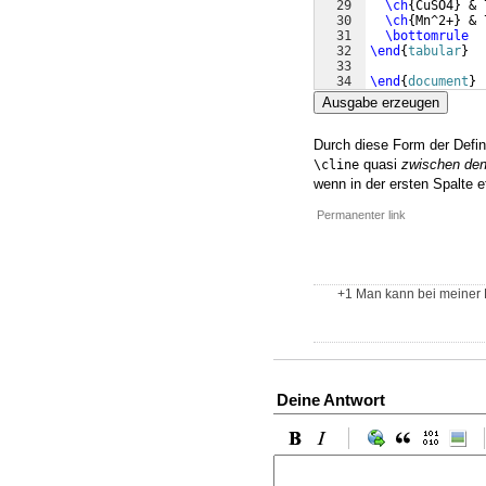
29
\ch
{
CuSO4
}
 & 
30
\ch
{
Mn^2+
}
 & 
31
\bottomrule
32
\end
{
tabular
}
33
34
\end
{
document
}
Ausgabe erzeugen
Durch diese Form der Defin
quasi
zwischen den
\cline
wenn in der ersten Spalte e
Permanenter link
+1 Man kann bei meiner 
Deine Antwort