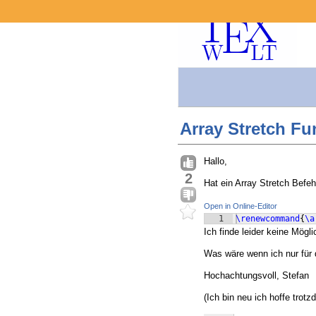
Array Stretch F
Hallo,
2
Hat ein Array Stretch Befehl
Open in Online-Editor
1
\renewcommand
{
\a
Ich finde leider keine Mögl
Was wäre wenn ich nur für d
Hochachtungsvoll, Stefan
(Ich bin neu ich hoffe trotzd