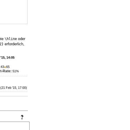
wie
oder
\hline
erforderlich,
2}
'15, 14:05
●
43
●
65
t-Rate:
51%
(21 Feb '15, 17:00)