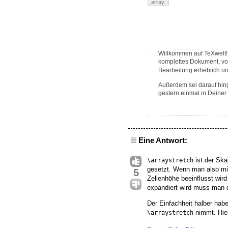
array
Willkommen auf TeXwelt! 
komplettes Dokument, v
Bearbeitung erheblich und
Außerdem sei darauf hin
gestern einmal in Deiner
Eine Antwort:
ist der Ska
\arraystretch
gesetzt. Wenn man also mit
5
Zellenhöhe beeinflusst wi
expandiert wird muss man
Der Einfachheit halber hab
nimmt. Hier
\arraystretch