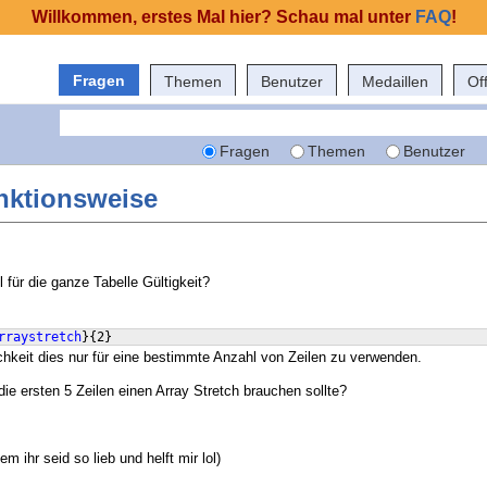
Willkommen, erstes Mal hier? Schau mal unter
FAQ
!
Fragen
Themen
Benutzer
Medaillen
Of
Fragen
Themen
Benutzer
unktionsweise
 für die ganze Tabelle Gültigkeit?
rraystretch
}
{
2
}
ichkeit dies nur für eine bestimmte Anzahl von Zeilen zu verwenden.
ie ersten 5 Zeilen einen Array Stretch brauchen sollte?
em ihr seid so lieb und helft mir lol)