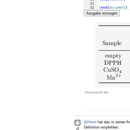
31
32
\end
{
document
}
Ausgabe erzeugen
Permanenter link
@Henri
hat das in seiner A
Definition empfehlen:
4