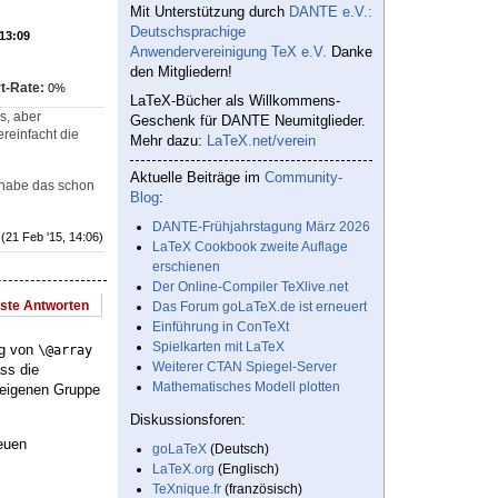
Mit Unterstützung durch
DANTE e.V.:
Deutschsprachige
 13:09
Anwendervereinigung TeX e.V.
Danke
den Mitgliedern!
t-Rate:
0%
LaTeX-Bücher als Willkommens-
s, aber
Geschenk für DANTE Neumitglieder.
ereinfacht die
Mehr dazu:
LaTeX.net/verein
Aktuelle Beiträge im
Community-
 habe das schon
Blog
:
DANTE-Frühjahrstagung März 2026
(21 Feb '15, 14:06)
LaTeX Cookbook zweite Auflage
erschienen
Der Online-Compiler TeXlive.net
este Antworten
Das Forum goLaTeX.de ist erneuert
Einführung in ConTeXt
Spielkarten mit LaTeX
ng von
\@array
Weiterer CTAN Spiegel-Server
ss die
Mathematisches Modell plotten
r eigenen Gruppe
Diskussionsforen:
euen
goLaTeX
(Deutsch)
LaTeX.org
(Englisch)
TeXnique.fr
(französisch)