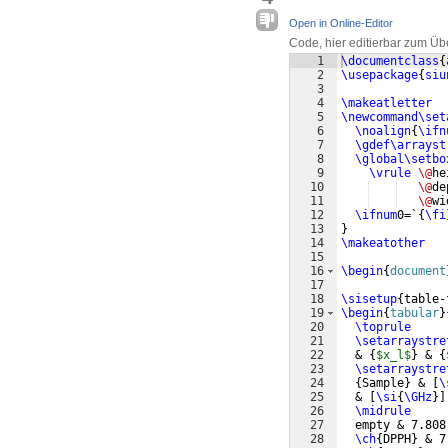
Open in Online-Editor
Code, hier editierbar zum Üb
1
\documentclass
{
2
\usepackage
{
siu
3
4
\makeatletter
5
\newcommand\set
6
\noalign
{
\ifn
7
\gdef\arrayst
8
\global\setbo
9
\vrule
\@
he
10
\@
de
11
\@
wi
12
\ifnum
0=`
{
\fi
13
}
14
\makeatother
15
16
\begin
{
document
17
18
\sisetup
{
table-
19
\begin
{
tabular
}
20
\toprule
21
\setarraystre
22
  & 
{
$x_l$
}
 & 
{
23
\setarraystre
24
{
Sample
}
 & 
[
\
25
  & 
[
\si
{
\GHz
}]
26
\midrule
27
  empty & 7.808
28
\ch
{
DPPH
}
 & 7