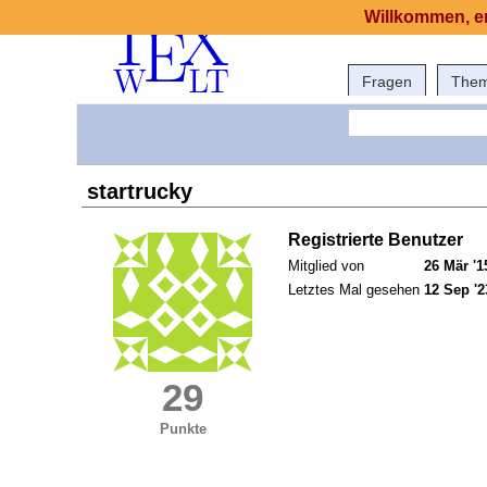
Willkommen, er
Fragen
The
startrucky
Registrierte Benutzer
Mitglied von
26 Mär '1
Letztes Mal gesehen
12 Sep '2
29
Punkte