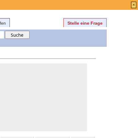
Anmelden
über
FAQ
×
fen
Stelle eine Frage