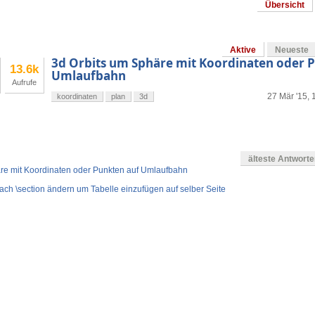
Übersicht
Aktive
Neueste
3d Orbits um Sphäre mit Koordinaten oder 
13.6k
Umlaufbahn
Aufrufe
27 Mär '15, 
koordinaten
plan
3d
älteste Antwort
re mit Koordinaten oder Punkten auf Umlaufbahn
ach \section ändern um Tabelle einzufügen auf selber Seite
en