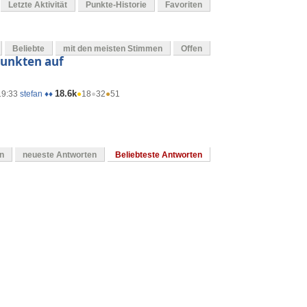
Letzte Aktivität
Punkte-Historie
Favoriten
Beliebte
mit den meisten Stimmen
Offen
Punkten auf
18.6k
19:33
stefan ♦♦
●
18
●
32
●
51
en
neueste Antworten
Beliebteste Antworten