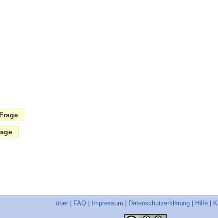
Frage
rage
über
|
FAQ
|
Impressum
|
Datenschutzerklärung
|
Hilfe
|
K