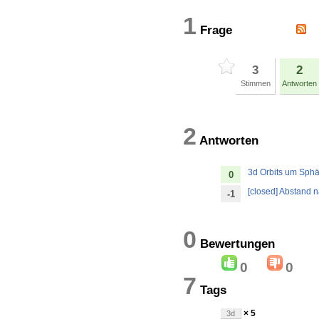
1
Frage
3
2
Stimmen
Antworten
2
Antworten
3d Orbits um Sphä
0
[closed] Abstand n
-1
0
Bewertung
0
0
7
Tags
× 5
3d