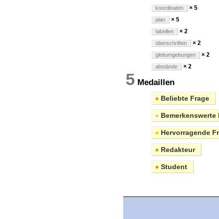
× 5
koordinaten
× 5
plan
× 2
tabellen
× 2
überschriften
× 2
gleitumgebungen
× 2
abstände
5
Medaillen
●
Beliebte Frage
●
Bemerkenswerte 
●
Hervorragende F
●
Redakteur
●
Student