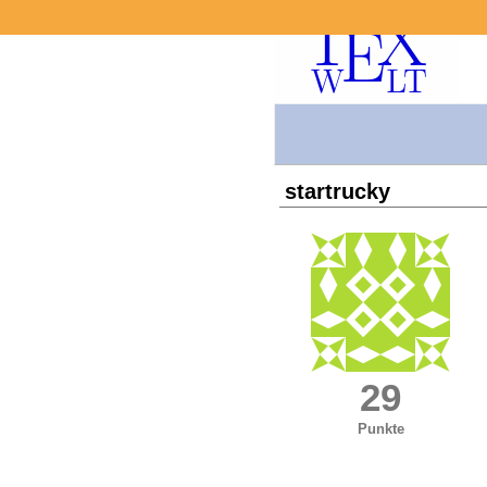
startrucky
29
Punkte