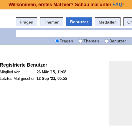
Willkommen, erstes Mal hier? Schau mal unter
FAQ
!
Benutzer
Fragen
Themen
Medaillen
Of
Fragen
Themen
Benutzer
Registrierte Benutzer
Mitglied von
26 Mär '15, 11:08
Letztes Mal gesehen
12 Sep '23, 05:55