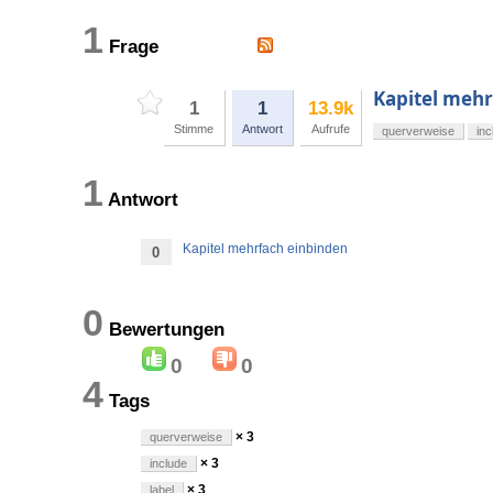
1
Frage
Kapitel mehr
1
1
13.9k
Stimme
Antwort
Aufrufe
querverweise
inc
1
Antwort
Kapitel mehrfach einbinden
0
0
Bewertungen
0
0
4
Tags
× 3
querverweise
× 3
include
× 3
label