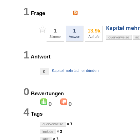
1
Frage
Kapitel mehr
1
1
13.9k
Stimme
Antwort
Aufrufe
querverweise
inc
1
Antwort
Kapitel mehrfach einbinden
0
0
Bewertungen
0
0
4
Tags
× 3
querverweise
× 3
include
× 3
label