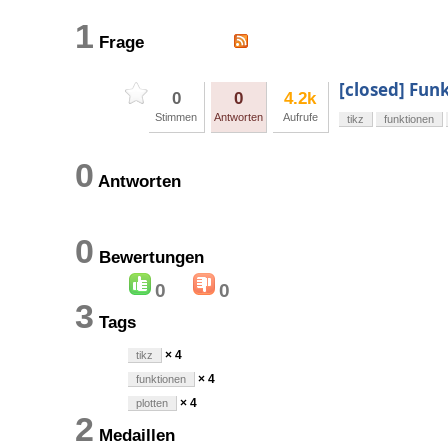
1
Frage
[closed] Funk
0
0
4.2k
Stimmen
Antworten
Aufrufe
tikz
funktionen
0
Antworten
0
Bewertungen
0
0
3
Tags
× 4
tikz
× 4
funktionen
× 4
plotten
2
Medaillen