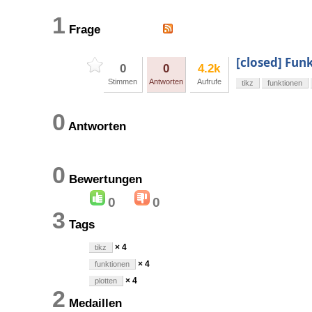
1
Frage
[closed] Funk
0
0
4.2k
Stimmen
Antworten
Aufrufe
tikz
funktionen
0
Antworten
0
Bewertungen
0
0
3
Tags
× 4
tikz
× 4
funktionen
× 4
plotten
2
Medaillen