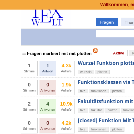
Willkommen, er
Fragen
The
Fragen markiert mit mit plotten
Aktive
Wurzel Funktion plott
1
1
4.3k
Stimme
Antwort
Aufrufe
wurzeln
plotten
Funktionsklassen via T
0
0
1.9k
Stimmen
Antworten
Aufrufe
tikz
funktionen
plotten
Fakultätsfunktion mit
2
4
10.9k
Stimmen
Antworten
Aufrufe
tikz
fakultät
plotten
funktio
[closed] Funktion Mit T
0
0
4.2k
Stimmen
Antworten
Aufrufe
tikz
funktionen
plotten