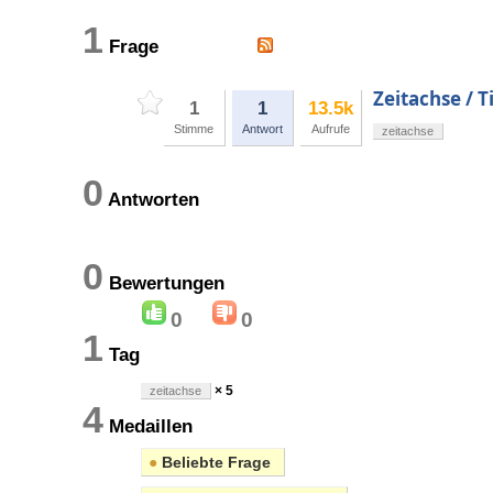
1
Frage
Zeitachse / 
1
1
13.5k
Stimme
Antwort
Aufrufe
zeitachse
0
Antworten
0
Bewertungen
0
0
1
Tag
× 5
zeitachse
4
Medaillen
●
Beliebte Frage