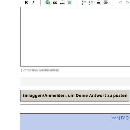
[Vorschau ausblenden]
über
|
FAQ