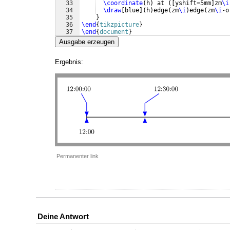
33
\coordinate
(
h
)
 at 
([
yshift=5mm
]
zm
\i
34
\draw
[
blue
]
(
h
)
edge
(
zm
\i
)
edge
(
zm
\i
-o
35
}
36
\end
{
tikzpicture
}
37
\end
{
document
}
Ausgabe erzeugen
Ergebnis:
Permanenter link
Deine Antwort