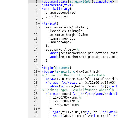
1
\documentclass
[
margin=10pt
]
{
standalone
}
2
\usepackage
{
tikz
}
3
\usetikzlibrary
{
4
  shapes.geometric
5
  ,positioning
6
}
7
\tikzset
{
8
  zeitmarkernode/.style=
{
9
    isosceles triangle
10
    ,minimum height=2.5mm
11
    ,inner sep=0pt
12
    ,anchor=apex
13
}
,
14
  zeitmarker/.pic=
{
%
15
\node
[
zeitmarkernode,pic actions,rota
16
\node
[
zeitmarkernode,pic actions,rota
17
}
18
}
19
\begin
{
document
}
20
\begin
{
tikzpicture
}
[
x=6cm,thick
]
21
% Achse und Beschriftung unterhalb
22
\draw
(
12,0
)
coordinate
(
s
)
--
(
14,0
)
coordin
23
\foreach
\c
/
\zeit
 in 
{
s/12:00,e/14:00
}
24
\draw
(
\c
)
node
[
below=.5cm of 
\c
]
{
\zeit
25
% Markierungen, Beschriftungen oberhalb u
26
\foreach
[
count=
\i
]
\h
/
\min
/
\sec
/
\hshift
27
  12/00/00/-5mm,
%
28
  12/30/00/1cm,
%
29
  14/00/00/-1cm
%
30
}
{
31
\pic
[
fill=blue
]
(
zm
\i
)
 at 
({
\h
+
\min
/
32
\node
[
above=1cm of zm
\i
-o,xshift=
\h