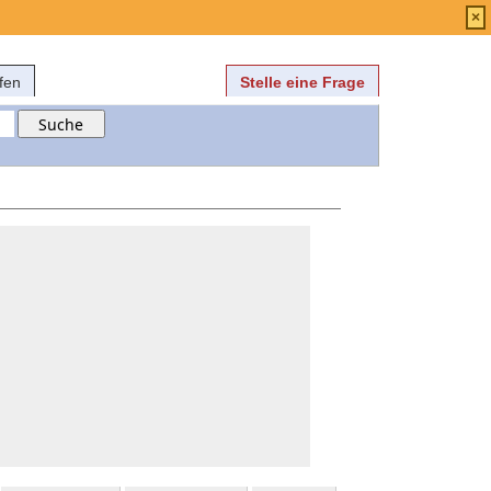
Anmelden
über
FAQ
×
fen
Stelle eine Frage