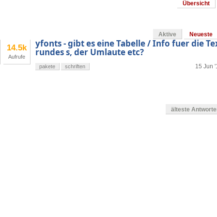
Übersicht
Aktive
Neueste
yfonts - gibt es eine Tabelle / Info fuer die 
14.5k
rundes s, der Umlaute etc?
Aufrufe
15 Jun '
pakete
schriften
älteste Antwort
g