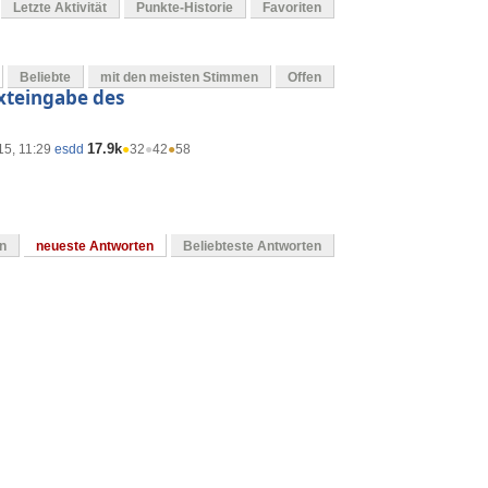
Letzte Aktivität
Punkte-Historie
Favoriten
Beliebte
mit den meisten Stimmen
Offen
Texteingabe des
17.9k
15, 11:29
esdd
●
32
●
42
●
58
en
neueste Antworten
Beliebteste Antworten