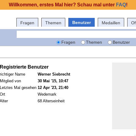
Willkommen, erstes Mal hier? Schau mal unter
FAQ
!
Benutzer
Fragen
Themen
Medaillen
Of
Fragen
Themen
Benutzer
Registrierte Benutzer
richtiger Name
Werner Siebrecht
Mitglied von
30 Mai '15, 10:47
Letztes Mal gesehen
12 Apr '23, 21:40
Ort
Wedemark
Alter
68 Alterseinheit