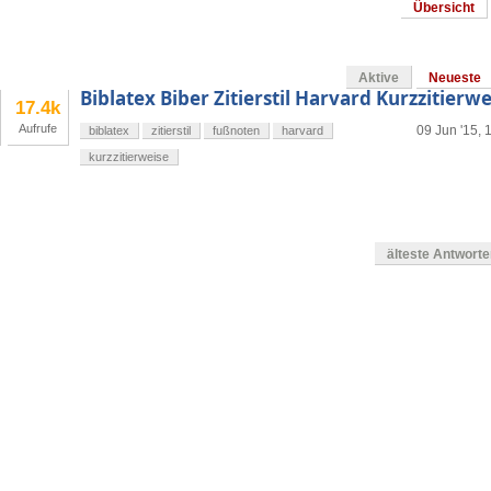
Übersicht
Aktive
Neueste
Biblatex Biber Zitierstil Harvard Kurzzitierw
17.4k
Aufrufe
09 Jun '15, 
biblatex
zitierstil
fußnoten
harvard
kurzzitierweise
älteste Antwort
g