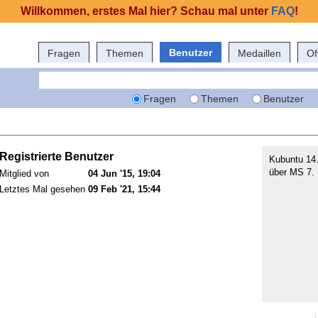
Willkommen, erstes Mal hier? Schau mal unter
FAQ
!
Benutzer
Fragen
Themen
Medaillen
Of
Fragen
Themen
Benutzer
Registrierte Benutzer
Kubuntu 14.
über MS 7.
Mitglied von
04 Jun '15, 19:04
Letztes Mal gesehen
09 Feb '21, 15:44