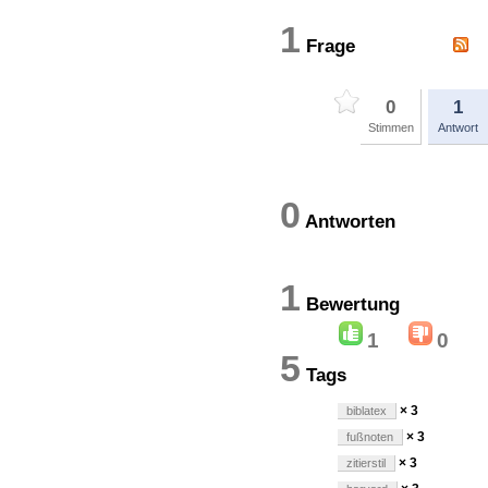
1
Frage
0
1
Stimmen
Antwort
0
Antworten
1
Bewertun
1
0
5
Tags
× 3
biblatex
× 3
fußnoten
× 3
zitierstil