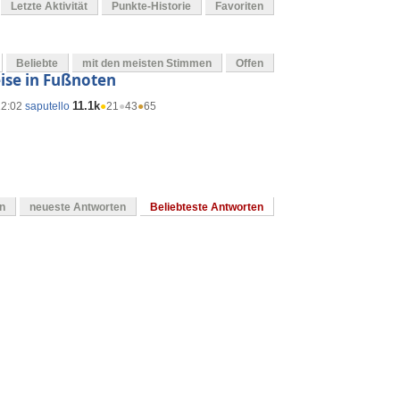
Letzte Aktivität
Punkte-Historie
Favoriten
Beliebte
mit den meisten Stimmen
Offen
eise in Fußnoten
11.1k
12:02
saputello
●
21
●
43
●
65
en
neueste Antworten
Beliebteste Antworten