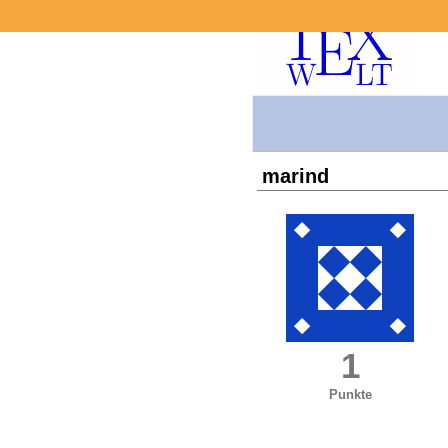
marind
1
Punkte