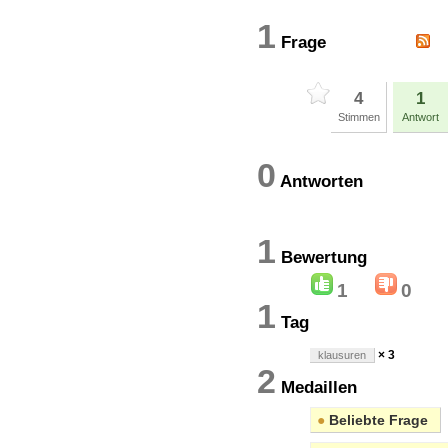
1
Frage
4
1
Stimmen
Antwort
0
Antworten
1
Bewertun
1
0
1
Tag
× 3
klausuren
2
Medaillen
●
Beliebte Frage