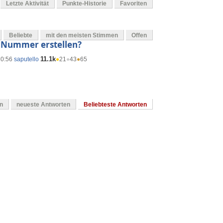
Letzte Aktivität
Punkte-Historie
Favoriten
Beliebte
mit den meisten Stimmen
Offen
r Nummer erstellen?
11.1k
10:56
saputello
●
21
●
43
●
65
en
neueste Antworten
Beliebteste Antworten