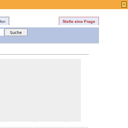
Anmelden
über
FAQ
×
fen
Stelle eine Frage