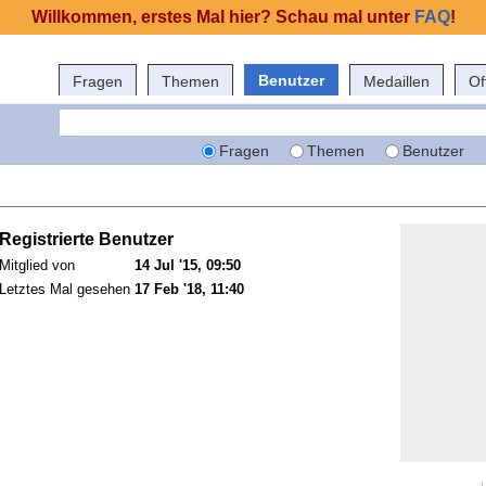
Willkommen, erstes Mal hier? Schau mal unter
FAQ
!
Benutzer
Fragen
Themen
Medaillen
Of
Fragen
Themen
Benutzer
Registrierte Benutzer
Mitglied von
14 Jul '15, 09:50
Letztes Mal gesehen
17 Feb '18, 11:40