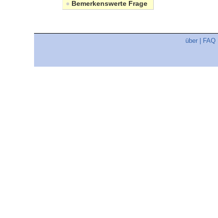
●
Bemerkenswerte Frage
über
|
FAQ