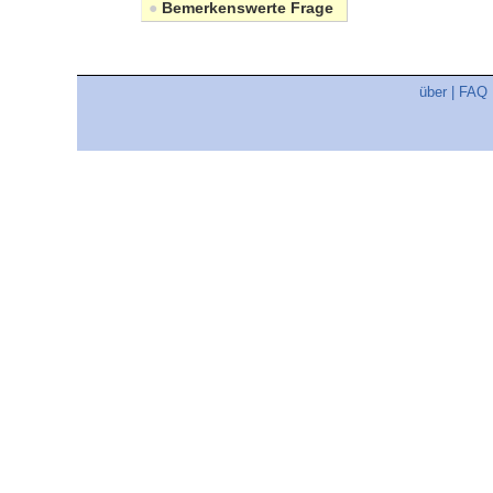
●
Bemerkenswerte Frage
über
|
FAQ