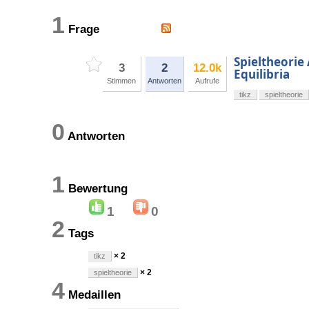
1
Frage
Spieltheorie
3
2
12.0k
Equilibria
Stimmen
Antworten
Aufrufe
tikz
spieltheorie
0
Antworten
1
Bewertung
1
0
2
Tags
× 2
tikz
× 2
spieltheorie
4
Medaillen