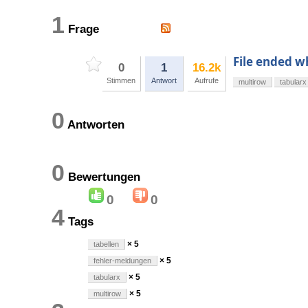
1
Frage
File ended w
0
1
16.2k
Stimmen
Antwort
Aufrufe
multirow
tabularx
0
Antworten
0
Bewertungen
0
0
4
Tags
× 5
tabellen
× 5
fehler-meldungen
× 5
tabularx
× 5
multirow