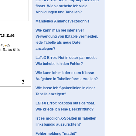
LaTeX Error: Too many unprocessed
floats. Wie verarbeite ich viele
Abbildungen und Tabellen?
Manuelles Anhangsverzeichnis
Wie kann man bei intensiver
'15, 11:03
Verwendung von ltxtable vermeiden,
jede Tabelle als neue Datei
●
43
●
65
anzulegen?
t-Rate:
51%
LaTeX Error: Not in outer par mode.
Wie behebe ich den Fehler?
Wie kann ich mit der exam Klasse
Aufgaben in Tabellenform erstellen?
Wie lasse ich Spaltenlinien in einer
Tabelle anzeigen?
LaTeX Error: \caption outside float.
Wie kriege ich eine Beschriftung?
Ist es möglich X-Spalten in Tabellen
linksbündig auszurichten?
Fehlermeldung "mathit"