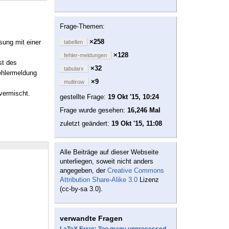
Frage-Themen:
×258
sung mit einer
tabellen
×128
fehler-meldungen
st des
×32
tabularx
Fehlermeldung
×9
multirow
vermischt.
gestellte Frage:
19 Okt '15, 10:24
Frage wurde gesehen:
16,246 Mal
zuletzt geändert:
19 Okt '15, 11:08
Alle Beiträge auf dieser Webseite
unterliegen, soweit nicht anders
angegeben, der
Creative Commons
Attribution Share-Alike 3.0
Lizenz
(cc-by-sa 3.0).
verwandte Fragen