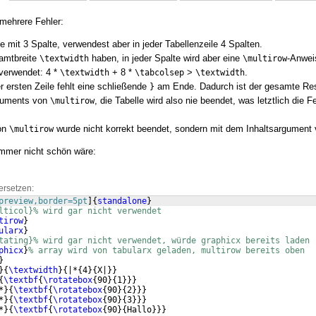
 mehrere Fehler:
le mit 3 Spalte, verwendest aber in jeder Tabellenzeile 4 Spalten.
samtbreite
haben, in jeder Spalte wird aber eine
-Anwei
\textwidth
\multirow
verwendet: 4 *
+ 8 *
>
.
\textwidth
\tabcolsep
\textwidth
r ersten Zeile fehlt eine schließende
am Ende. Dadurch ist der gesamte Re
}
guments von
, die Tabelle wird also nie beendet, was letztlich die 
\multirow
on
wurde nicht korrekt beendet, sondern mit dem Inhaltsargument 
\multirow
immer nicht schön wäre:
ersetzen:
preview,border=5pt
]
{
standalone
}
lticol}% wird gar nicht verwendet
tirow
}
ularx
}
tating}% wird gar nicht verwendet, würde graphicx bereits laden
phicx
}
% array wird von tabularx geladen, multirow bereits oben
}
}
{
\textwidth
}
{
|*
{
4
}
{
X|
}}
{
\textbf
{
\rotatebox
{
90
}
{
1
}}}
*
}
{
\textbf
{
\rotatebox
{
90
}
{
2
}}}
*
}
{
\textbf
{
\rotatebox
{
90
}
{
3
}}}
*
}
{
\textbf
{
\rotatebox
{
90
}
{
Hallo
}}}