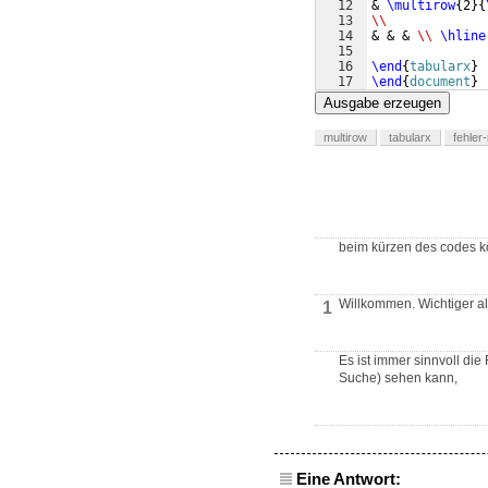
12
& 
\multirow
{
2
}
{
13
\\
14
& & & 
\\
\hline
15
16
\end
{
tabularx
}
17
\end
{
document
}
Ausgabe erzeugen
multirow
tabularx
fehler
beim kürzen des codes kön
Willkommen. Wichtiger al
1
Es ist immer sinnvoll die
Suche) sehen kann,
Eine Antwort: