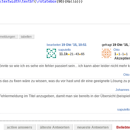
\textwidth\textbf
{
\rotatebox
{
90
}
{
Hallo
}}}
-meldungen
tabellen
bearbeitet
19 Okt '15, 10:51
gefragt
19 Okt '15,
saputello
Otto
11.1k
1
●
21
●
43
●
65
●
1
●
1
●
1
Akzeptier
nte so wie ich es sehe ein fehler passiert sein... ich kann aber leider nicht mehr k
Otto
s das zu fixen wäre zu wissen, was du vor hast und dir eine geeignete Lösung zu p
Johannes
 Fehlermeldung im Titel anzugeben, damit man sie bereits in der Übersicht (beispie
saputello
active answers
älteste Antworten
neueste Antworten
Beliebt