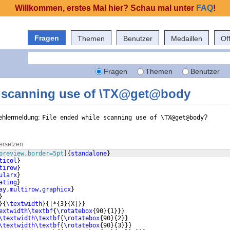
Willkommen, erstes Mal hier? Schau mal unter
FAQ
!
Fragen
Themen
Benutzer
Medaillen
Of
Fragen
Themen
Benutzer
e scanning use of \TX@get@body
ehlermeldung:
?
File ended while scanning use of \TX@get@body
ersetzen:
preview,border=5pt
]
{
standalone
}
ticol
}
tirow
}
ularx
}
ating
}
ay,multirow,graphicx
}
}
}
{
\textwidth
}
{
|*
{
3
}
{
X|
}}
extwidth\textbf
{
\rotatebox
{
90
}
{
1
}}}
\textwidth\textbf
{
\rotatebox
{
90
}
{
2
}}
\textwidth\textbf
{
\rotatebox
{
90
}
{
3
}}}