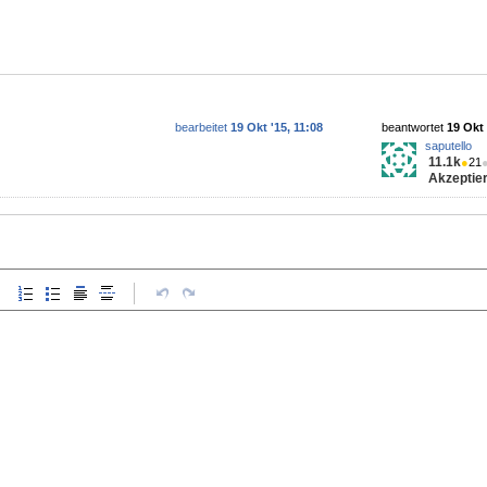
bearbeitet
19 Okt '15, 11:08
beantwortet
19 Okt 
saputello
11.1k
●
21
Akzeptier