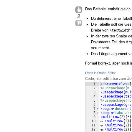
Das Beispiel enthält gleich
2
Du definierst eine Tabel
Die Tabelle soll die Ge
Breite von
\textwidth
In der zweiten Spalte de
Dokuments Teil des Ar
verursacht.
Das Längenargument v
Formal korrekt, aber noch 
Open in Online-Editor
Code, hier editierbar zum Üb
1
\documentclass
[
2
%\usepackage{mu
3
\usepackage
{
mul
4
\usepackage
{
tab
5
%\usepackage{ro
6
\usepackage
{
gra
7
\begin
{
document
8
\begin
{
tabularx
9
\multirow
{
2
}
{
*
}
10
& 
\multirow
{
2
}
{
11
& 
\multirow
{
2
}
{
12
& 
\multirow
{
2
}
{