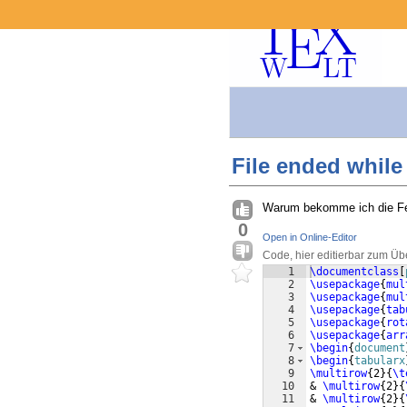
File ended whil
Warum bekomme ich die F
0
Open in Online-Editor
Code, hier editierbar zum Üb
1
\documentclass
[
2
\usepackage
{
mul
3
\usepackage
{
mul
4
\usepackage
{
tab
5
\usepackage
{
rot
6
\usepackage
{
arr
7
\begin
{
document
8
\begin
{
tabularx
9
\multirow
{
2
}
{
\t
10
& 
\multirow
{
2
}
{
11
& 
\multirow
{
2
}
{