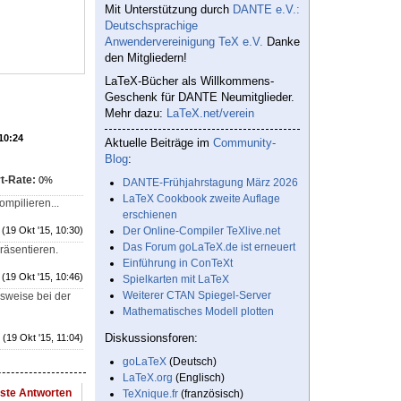
Mit Unterstützung durch
DANTE e.V.:
Deutschsprachige
Anwendervereinigung TeX e.V.
Danke
den Mitgliedern!
LaTeX-Bücher als Willkommens-
Geschenk für DANTE Neumitglieder.
Mehr dazu:
LaTeX.net/verein
 10:24
Aktuelle Beiträge im
Community-
Blog
:
t-Rate:
0%
DANTE-Frühjahrstagung März 2026
LaTeX Cookbook zweite Auflage
ompilieren...
erschienen
(19 Okt '15, 10:30)
Der Online-Compiler TeXlive.net
Das Forum goLaTeX.de ist erneuert
räsentieren.
Einführung in ConTeXt
(19 Okt '15, 10:46)
Spielkarten mit LaTeX
Weiterer CTAN Spiegel-Server
lsweise bei der
Mathematisches Modell plotten
Diskussionsforen:
(19 Okt '15, 11:04)
goLaTeX
(Deutsch)
LaTeX.org
(Englisch)
este Antworten
TeXnique.fr
(französisch)