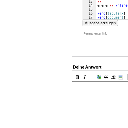
13
\\
14
& & & 
\\
\hline
15
16
\end
{
tabularx
}
17
\end
{
document
}
Ausgabe erzeugen
Permanenter link
Deine Antwort