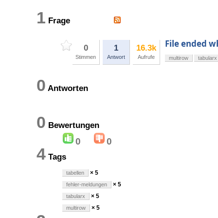
1
Frage
File ended w
0
1
16.3k
Stimmen
Antwort
Aufrufe
multirow
tabularx
0
Antworten
0
Bewertungen
0
0
4
Tags
× 5
tabellen
× 5
fehler-meldungen
× 5
tabularx
× 5
multirow