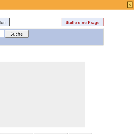
Anmelden
über
FAQ
×
fen
Stelle eine Frage