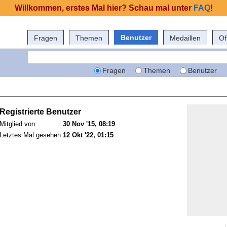
Willkommen, erstes Mal hier? Schau mal unter
FAQ
!
Benutzer
Fragen
Themen
Medaillen
Of
Fragen
Themen
Benutzer
Registrierte Benutzer
Mitglied von
30 Nov '15, 08:19
Letztes Mal gesehen
12 Okt '22, 01:15