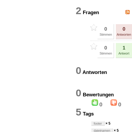
2
Fragen
0
0
Stimmen
Antworten
0
1
Stimmen
Antwort
0
Antworten
0
Bewertung
0
0
5
Tags
× 5
footer
× 5
dateinamen