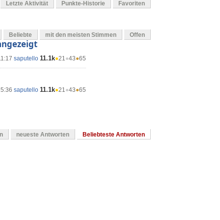
Letzte Aktivität
Punkte-Historie
Favoriten
Beliebte
mit den meisten Stimmen
Offen
 angezeigt
11.1k
11:17
saputello
●
21
●
43
●
65
11.1k
15:36
saputello
●
21
●
43
●
65
en
neueste Antworten
Beliebteste Antworten