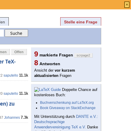
Anmelden
über
FAQ
×
fen
Stelle eine Frage
mmen
Offen
9
markierte Fragen
scrpage2
r TeX-
8
Antworten
Ansicht der
vor kurzem
11.1k
22
saputello
aktualisierten
Fragen
Doppelte Chance auf
11.1k
20
saputello
kostenloses Buch:
en) zu
Buchverschenkung auf LaTeX.org
Book Giveaway on StackExchange
Mit Unterstützung durch
DANTE e.V.:
7.3k
:37
Johannes
Deutschsprachige
Anwendervereinigung TeX e.V.
Danke