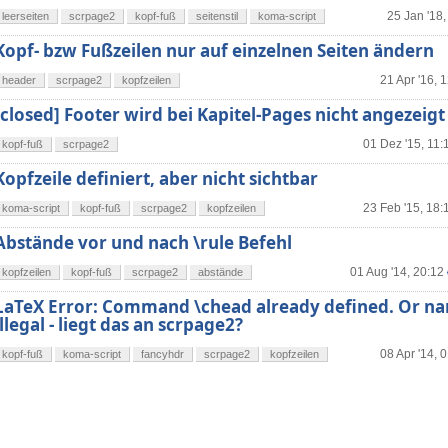
25 Jan '18,
leerseiten
scrpage2
kopf-fuß
seitenstil
koma-script
Kopf- bzw Fußzeilen nur auf einzelnen Seiten ändern
21 Apr '16, 
header
scrpage2
kopfzeilen
[closed] Footer wird bei Kapitel-Pages nicht angezeigt
01 Dez '15, 11:
kopf-fuß
scrpage2
Kopfzeile definiert, aber nicht sichtbar
23 Feb '15, 18:
koma-script
kopf-fuß
scrpage2
kopfzeilen
Abstände vor und nach \rule Befehl
01 Aug '14, 20:12
kopfzeilen
kopf-fuß
scrpage2
abstände
LaTeX Error: Command \chead already defined. Or na
illegal - liegt das an scrpage2?
08 Apr '14, 
kopf-fuß
koma-script
fancyhdr
scrpage2
kopfzeilen