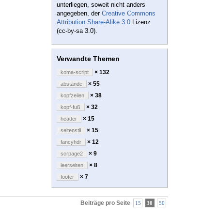
unterliegen, soweit nicht anders
angegeben, der
Creative Commons
Attribution Share-Alike 3.0
Lizenz
(cc-by-sa 3.0).
Verwandte Themen
× 132
koma-script
× 55
abstände
× 38
kopfzeilen
× 32
kopf-fuß
× 15
header
× 15
seitenstil
× 12
fancyhdr
× 9
scrpage2
× 8
leerseiten
× 7
footer
Beiträge pro Seite
15
30
50