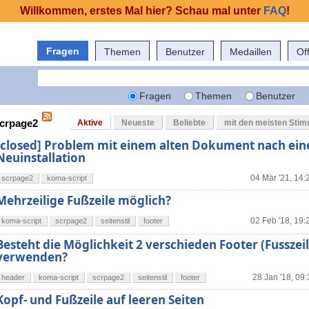
Willkommen, erstes Mal hier? Schau mal unter
FAQ
!
Fragen
Themen
Benutzer
Medaillen
Of
Fragen
Themen
Benutzer
scrpage2
Aktive
Neueste
Beliebte
mit den meisten Sti
[closed] Problem mit einem alten Dokument nach eine
Neuinstallation
04 Mär '21, 14:
scrpage2
koma-script
Mehrzeilige Fußzeile möglich?
02 Feb '18, 19:
koma-script
scrpage2
seitenstil
footer
Besteht die Möglichkeit 2 verschieden Footer (Fusszeil
verwenden?
28 Jan '18, 09
header
koma-script
scrpage2
seitenstil
footer
Kopf- und Fußzeile auf leeren Seiten