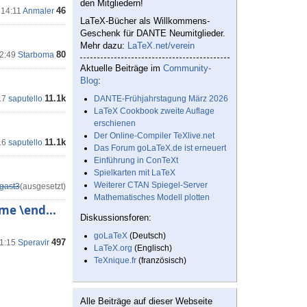
den Mitgliedern!
46
 14:11
Anmaler
LaTeX-Bücher als Willkommens-
Geschenk für DANTE Neumitglieder.
Mehr dazu:
LaTeX.net/verein
80
12:49
Starboma
Aktuelle Beiträge im
Community-
Blog
:
11.1k
17
saputello
DANTE-Frühjahrstagung März 2026
LaTeX Cookbook zweite Auflage
erschienen
Der Online-Compiler TeXlive.net
11.1k
16
saputello
Das Forum goLaTeX.de ist erneuert
Einführung in ConTeXt
Spielkarten mit LaTeX
Weiterer CTAN Spiegel-Server
gast3
(ausgesetzt)
Mathematisches Modell plotten
me \end...
Diskussionsforen:
goLaTeX
(Deutsch)
497
01:15
Speravir
LaTeX.org
(Englisch)
TeXnique.fr
(französisch)
Alle Beiträge auf dieser Webseite