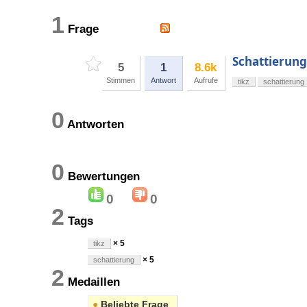
1
Frage
Schattierun
5
1
8.6k
Stimmen
Antwort
Aufrufe
tikz
schattierung
0
Antworten
0
Bewertungen
0
0
2
Tags
× 5
tikz
× 5
schattierung
2
Medaillen
●
Beliebte Frage