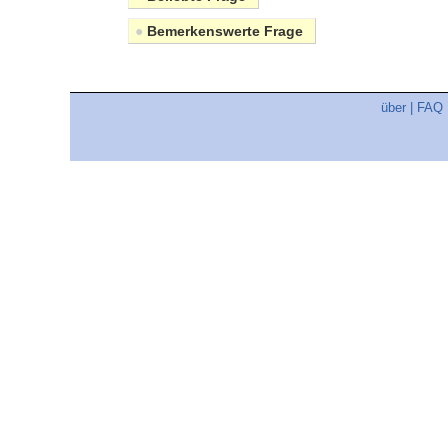
●
Bemerkenswerte Frage
über
|
FAQ