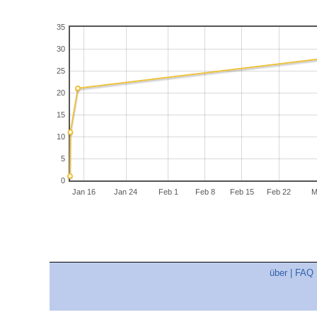
35
30
25
20
15
10
5
0
Jan 16
Jan 24
Feb 1
Feb 8
Feb 15
Feb 22
M
über
|
FAQ