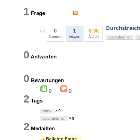
1
Frage
Durchstreich
0
1
8.3k
Stimmen
Antwort
Aufrufe
durchstreichen
b
0
Antworten
0
Bewertungen
0
0
2
Tags
× 9
bibtex
× 9
durchstreichen
2
Medaillen
●
Beliebte Frage