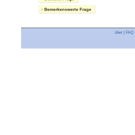
●
Bemerkenswerte Frage
über
|
FAQ