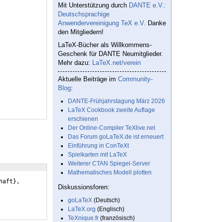
Mit Unterstützung durch
DANTE e.V.:
Deutschsprachige
Anwendervereinigung TeX e.V.
Danke
den Mitgliedern!
LaTeX-Bücher als Willkommens-
Geschenk für DANTE Neumitglieder.
Mehr dazu:
LaTeX.net/verein
Aktuelle Beiträge im
Community-
Blog
:
DANTE-Frühjahrstagung März 2026
LaTeX Cookbook zweite Auflage
erschienen
Der Online-Compiler TeXlive.net
Das Forum goLaTeX.de ist erneuert
Einführung in ConTeXt
Spielkarten mit LaTeX
Weiterer CTAN Spiegel-Server
Mathematisches Modell plotten
haft
}
,
Diskussionsforen:
goLaTeX
(Deutsch)
LaTeX.org
(Englisch)
TeXnique.fr
(französisch)