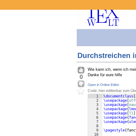
Durchstreichen i
Wie kann ich, wenn ich mein
Danke für eure hilfe
0
Open in Online-Editor
Code, hier editierbar zum Üb
1
\documentclass
[
2
\usepackage
[
utf
3
\usepackage
[
nau
4
\usepackage
{
lmo
5
\usepackage
[
T1
]
6
\usepackage
{
fan
7
\usepackage
{
ule
8
9
\pagestyle
{
fanc
10