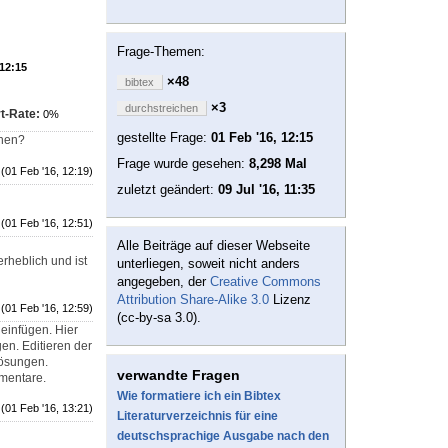
Frage-Themen:
 12:15
×48
bibtex
×3
durchstreichen
t-Rate:
0%
gestellte Frage:
01 Feb '16, 12:15
chen?
Frage wurde gesehen:
8,298 Mal
(01 Feb '16, 12:19)
zuletzt geändert:
09 Jul '16, 11:35
(01 Feb '16, 12:51)
Alle Beiträge auf dieser Webseite
rheblich und ist
unterliegen, soweit nicht anders
angegeben, der
Creative Commons
Attribution Share-Alike 3.0
Lizenz
(01 Feb '16, 12:59)
(cc-by-sa 3.0).
 einfügen. Hier
en. Editieren der
Lösungen.
verwandte Fragen
mentare.
Wie formatiere ich ein Bibtex
(01 Feb '16, 13:21)
Literaturverzeichnis für eine
deutschsprachige Ausgabe nach den