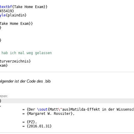
textbf
{
Take Home Exam
}}
455419
}
yle
{
plaindin
}
Take Home Exam
}}
}
}
 hab ich mal weg gelassen
turverzeichnis
}
xam
}
folgender ist der Code des
.bib
etzen:
}
,
           = 
{
Der 
\sout
{
Matt
\"
aus
}
Matilda-Effekt in der Wissensc
           = 
{
Margaret W. Rossiter
}
,
           = 
{
PZ
}
,
           = 
{
2016.01.31
}