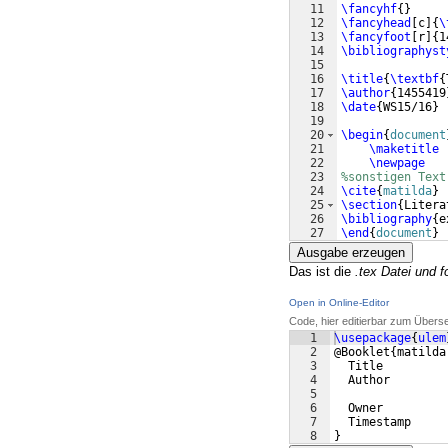
11
\fancyhf
{
}
12
\fancyhead
[
c
]
{
\
13
\fancyfoot
[
r
]
{
1
14
\bibliographyst
15
16
\title
{
\textbf
{
17
\author
{
1455419
18
\date
{
WS15/16
}
19
20
\begin
{
document
21
\maketitle
22
\newpage
23
%sonstigen Text
24
\cite
{
matilda
}
25
\section
{
Litera
26
\bibliography
{
e
27
\end
{
document
}
Ausgabe erzeugen
Das ist die
.tex Datei und 
Open in Online-Editor
Code, hier editierbar zum Übers
1
\usepackage
{
ulem
2
@Booklet
{
matilda
3
  Title         
4
  Author        
5
6
  Owner         
7
  Timestamp     
8
}