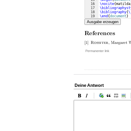
16
\nocite
{
matilda
17
\bibliographyst
18
\bibliography
{
\
19
\end
{
document
}
Ausgabe erzeugen
Permanenter link
Deine Antwort