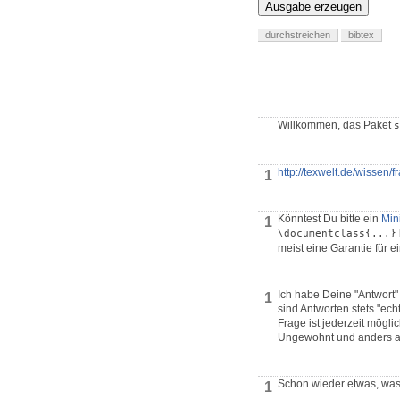
Ausgabe erzeugen
durchstreichen
bibtex
Willkommen, das Paket
s
http://texwelt.de/wissen/
1
Könntest Du bitte ein
Min
1
\documentclass{...}
meist eine Garantie für e
Ich habe Deine "Antwort" 
1
sind Antworten stets "ec
Frage ist jederzeit mögli
Ungewohnt und anders al
Schon wieder etwas, was 
1