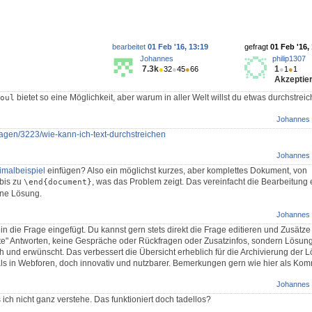
bearbeitet
01 Feb '16, 13:19
gefragt
01 Feb '16,
Johannes
philip1307
7.3k
1
●
32
●
45
●
66
●
1
●
1
Akzeptier
bietet so eine Möglichkeit, aber warum in aller Welt willst du etwas durchstrei
oul
Johannes
fragen/3223/wie-kann-ich-text-durchstreichen
Johannes
imalbeispiel
einfügen? Also ein möglichst kurzes, aber komplettes Dokument, von
bis zu
, was das Problem zeigt. Das vereinfacht die Bearbeitung e
\end{document}
ine Lösung.
Johannes
in die Frage eingefügt. Du kannst gern stets direkt die Frage editieren und Zusätze
hte" Antworten, keine Gespräche oder Rückfragen oder Zusatzinfos, sondern Lösung
ch und erwünscht. Das verbessert die Übersicht erheblich für die Archivierung der 
s in Webforen, doch innovativ und nutzbarer. Bemerkungen gern wie hier als Kom
Johannes
ich nicht ganz verstehe. Das funktioniert doch tadellos?