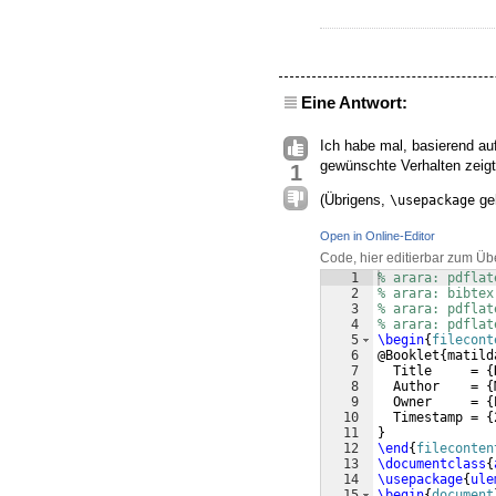
Eine Antwort:
Ich habe mal, basierend auf
gewünschte Verhalten zeigt
1
(Übrigens,
geh
\usepackage
Open in Online-Editor
Code, hier editierbar zum Üb
1
% arara: pdflat
2
% arara: bibtex
3
% arara: pdflat
4
% arara: pdflat
5
\begin
{
filecont
6
@Booklet
{
matild
7
  Title     = 
{
8
  Author    = 
{
9
  Owner     = 
{
10
  Timestamp = 
{
11
}
12
\end
{
fileconten
13
\documentclass
{
14
\usepackage
{
ule
15
\begin
{
document