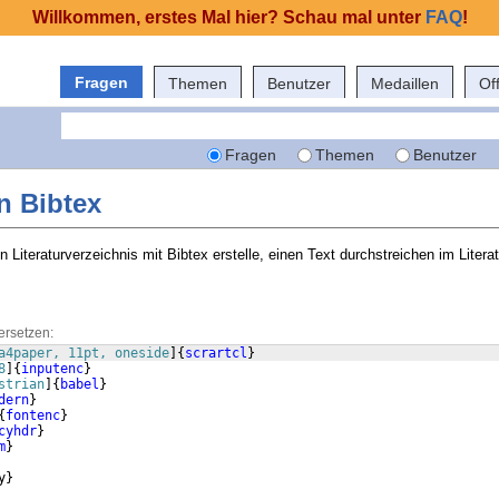
Willkommen, erstes Mal hier? Schau mal unter
FAQ
!
Fragen
Themen
Benutzer
Medaillen
Of
Fragen
Themen
Benutzer
n Bibtex
 Literaturverzeichnis mit Bibtex erstelle, einen Text durchstreichen im Litera
ersetzen:
a4paper, 11pt, oneside
]
{
scrartcl
}
8
]
{
inputenc
}
strian
]
{
babel
}
dern
}
{
fontenc
}
cyhdr
}
m
}
y
}