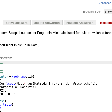
Johannes
Ergebnis 5 von 7
show
active answers
älteste Antworten
neueste Antworten
Beliebt
 dem Beispiel aus deiner Frage, ein Minimalbeispiel formultiert, welches funk
.
ört nicht in die
-Datei)
.bib
ersetzen:
ex
ex
ex
ents*
}
{
\jobname
.bib
}
a,
Der 
\sout
{
Matt
\"
aus
}
Matilda-Effekt in der Wissenschaft
}
,
Margaret W. Rossiter
}
,
PZ
}
,
2016.01.31
}
ts*
}
article
}
m
}
}