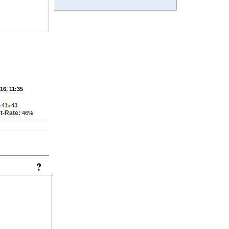
'16, 11:35
●
41
●
43
t-Rate:
46%