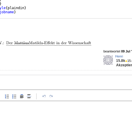
}
yle
{
plaindin
}
jobname
}
beantwortet
09 Jul 
Henri
15.8k
●
15
Akzeptier