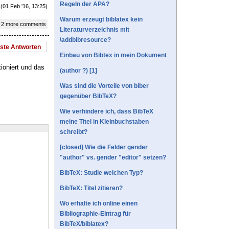
Regeln der APA?
(01 Feb '16, 13:25)
Warum erzeugt biblatex kein
 2 more comments
Literaturverzeichnis mit
\addbibresource?
este Antworten
Einbau von Bibtex in mein Dokument
tioniert und das
(author ?) [1]
Was sind die Vorteile von biber
gegenüber BibTeX?
Wie verhindere ich, dass BibTeX
meine Titel in Kleinbuchstaben
schreibt?
[closed] Wie die Felder gender
"author" vs. gender "editor" setzen?
BibTeX: Studie welchen Typ?
BibTeX: Titel zitieren?
Wo erhalte ich online einen
Bibliographie-Eintrag für
BibTeX/biblatex?