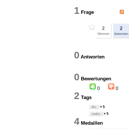
1
Frage
2
2
Stimmen
Antworten
0
Antworten
0
Bewertung
0
0
2
Tags
× 5
tikz
× 5
nodes
4
Medaillen