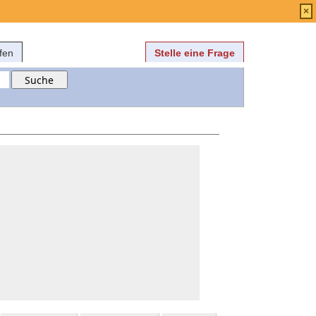
Anmelden
über
FAQ
×
fen
Stelle eine Frage