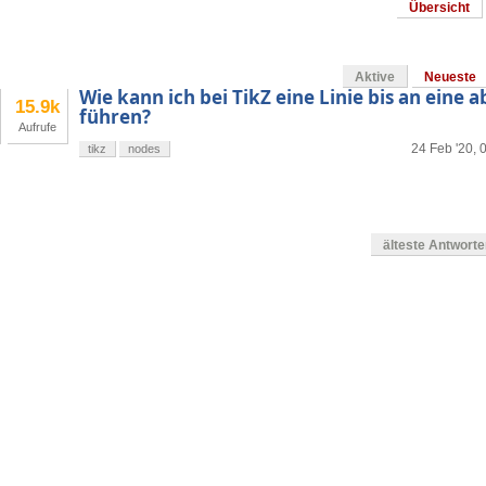
Übersicht
Aktive
Neueste
Wie kann ich bei TikZ eine Linie bis an eine
15.9k
führen?
Aufrufe
24 Feb '20, 
tikz
nodes
älteste Antwort
en