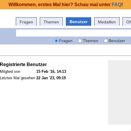
Willkommen, erstes Mal hier? Schau mal unter
FAQ
!
Benutzer
Fragen
Themen
Medaillen
Of
Fragen
Themen
Benutzer
Registrierte Benutzer
Mitglied von
15 Feb '16, 14:13
Letztes Mal gesehen
22 Jan '23, 09:19