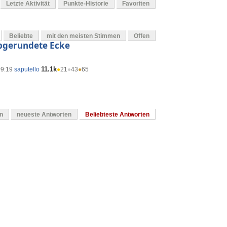
Letzte Aktivität
Punkte-Historie
Favoriten
Beliebte
mit den meisten Stimmen
Offen
 abgerundete Ecke
11.1k
09:19
saputello
●
21
●
43
●
65
en
neueste Antworten
Beliebteste Antworten