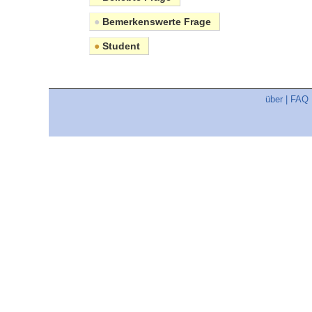
●
Bemerkenswerte Frage
●
Student
über
|
FAQ