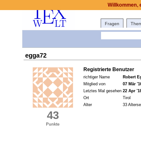
Willkommen, e
Fragen
The
egga72
Registrierte Benutzer
richtiger Name
Robert E
Mitglied von
07 Mär '1
Letztes Mal gesehen
22 Apr '1
Ort
Tirol
Alter
33 Alterse
43
Punkte