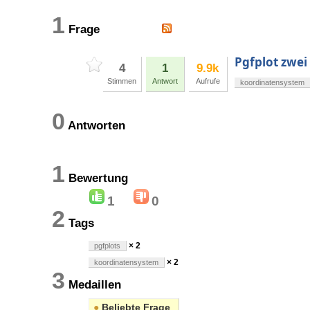
1
Frage
Pgfplot zwei
4
1
9.9k
Stimmen
Antwort
Aufrufe
koordinatensystem
0
Antworten
1
Bewertung
1
0
2
Tags
× 2
pgfplots
× 2
koordinatensystem
3
Medaillen
●
Beliebte Frage