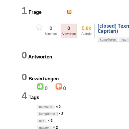
1
Frage
[closed] Tex
0
0
5.8k
Capitan)
Stimmen
Antworten
Aufrufe
kompilieren
texm
0
Antworten
0
Bewertungen
0
0
4
Tags
× 2
texmaker
× 2
kompilieren
× 2
osx
× 2
mactex