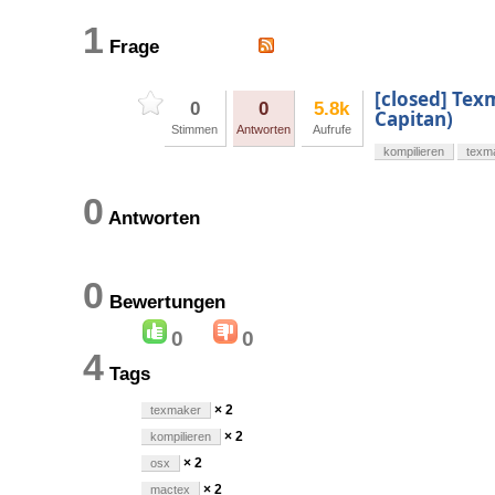
1
Frage
[closed] Tex
0
0
5.8k
Capitan)
Stimmen
Antworten
Aufrufe
kompilieren
texm
0
Antworten
0
Bewertungen
0
0
4
Tags
× 2
texmaker
× 2
kompilieren
× 2
osx
× 2
mactex