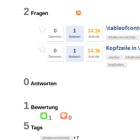
2
Fragen
\tableofconte
0
1
14.1k
Stimmen
Antwort
Aufrufe
inhaltsverzeichnis
Kopfzeile in 
0
1
14.3k
Stimmen
Antwort
Aufrufe
section
inhaltsve
kopfzeilen
0
Antworten
1
Bewertung
1
0
5
Tags
× 7
inhaltsverzeichnis