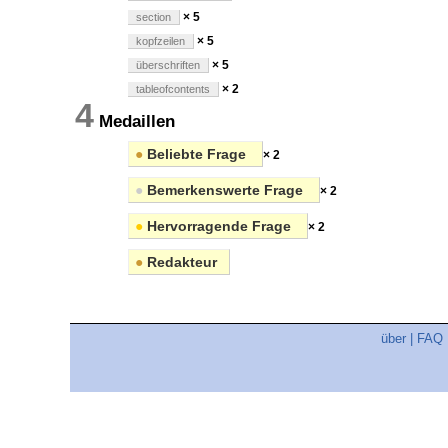
× 5
section
× 5
kopfzeilen
× 5
überschriften
× 2
tableofcontents
4
Medaillen
●
Beliebte Frage
× 2
●
Bemerkenswerte Frage
× 2
●
Hervorragende Frage
× 2
●
Redakteur
über
|
FAQ