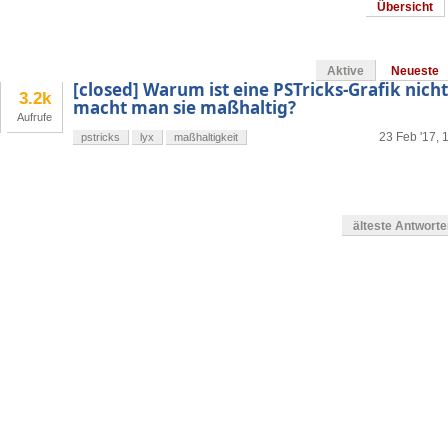
Übersicht
Aktive
Neueste
[closed] Warum ist eine PSTricks-Grafik nich
3.2k
macht man sie maßhaltig?
Aufrufe
23 Feb '17, 
pstricks
lyx
maßhaltigkeit
älteste Antwort
en