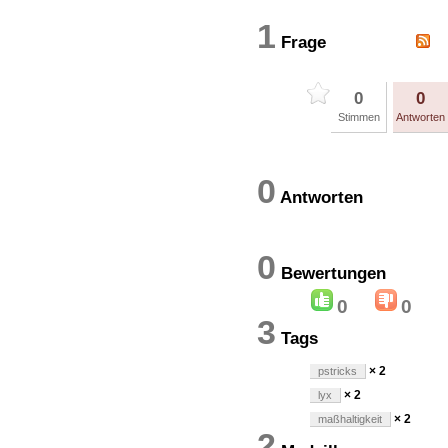
1
Frage
0
0
Stimmen
Antworten
0
Antworten
0
Bewertung
0
0
3
Tags
× 2
pstricks
× 2
lyx
× 2
maßhaltigkeit
2