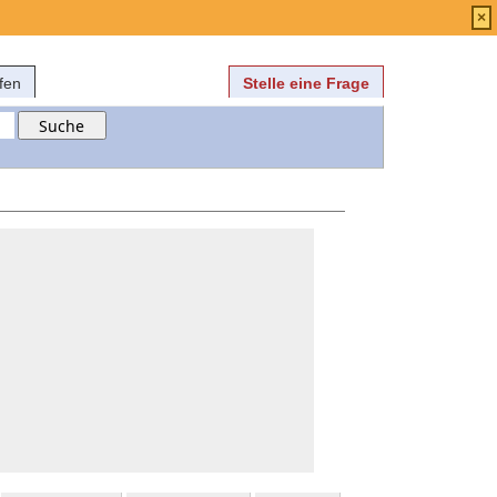
Anmelden
über
FAQ
×
fen
Stelle eine Frage