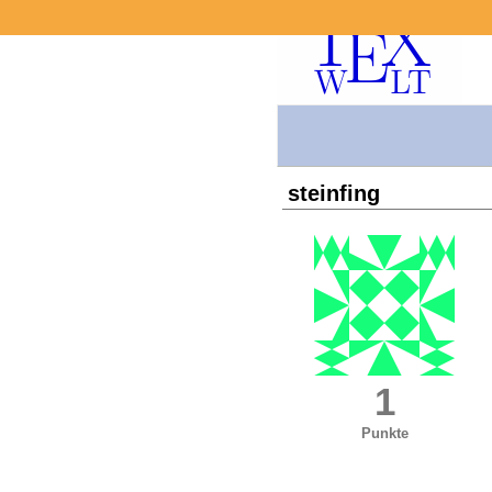
steinfing
1
Punkte