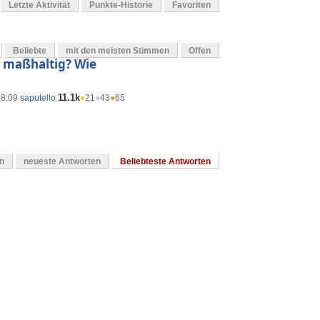
Letzte Aktivität
Punkte-Historie
Favoriten
Beliebte
mit den meisten Stimmen
Offen
t maßhaltig? Wie
11.1k
18:09
saputello
●
21
●
43
●
65
en
neueste Antworten
Beliebteste Antworten